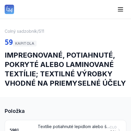
Colný sadzobník
/
S11
59
KAPITOLA
IMPREGNOVANÉ, POTIAHNUTÉ,
POKRYTÉ ALEBO LAMINOVANÉ
TEXTÍLIE; TEXTILNÉ VÝROBKY
VHODNÉ NA PRIEMYSELNÉ ÚČELY
Položka
Textílie potiahnuté lepidlom alebo škrobovými látkami, druhu používaného na vonkajšie obaly kníh alebo na podobné účely; kopírovacie priesvitné plátno; pripravené maliarske plátno; stužené plátno a podobné stužené textílie druhu používaného ako klobučnícke podložky
CLO
5901