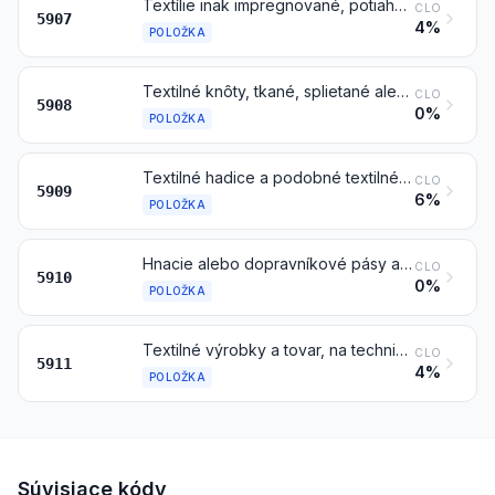
Textílie inak impregnované, potiahnuté alebo pokryté; maľované plátno na divadelnú scénu, textílie na vytvorenie pozadia v štúdiách alebo podobné textílie
CLO
5907
4%
POLOŽKA
Textilné knôty, tkané, splietané alebo pletené, do lámp, varičov, zapaľovačov, sviečok alebo podobných výrobkov; žiarové plynové pančušky a duté pleteniny na výrobu žiarových plynových pančušiek, tiež impregnované
CLO
5908
0%
POLOŽKA
Textilné hadice a podobné textilné rúrky, tiež s obložením, armatúrou alebo príslušenstvom z ostatných materiálov
CLO
5909
6%
POLOŽKA
Hnacie alebo dopravníkové pásy alebo remene, z textilného materiálu, tiež impregnované, potiahnuté, pokryté alebo laminované plastmi, alebo vystužené kovom alebo ostatným materiálom
CLO
5910
0%
POLOŽKA
Textilné výrobky a tovar, na technické účely, špecifikované v poznámke 8 k tejto kapitole
CLO
5911
4%
POLOŽKA
Súvisiace kódy