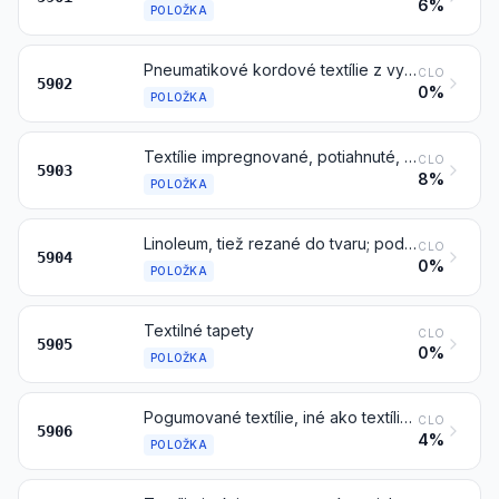
6%
POLOŽKA
Pneumatikové kordové textílie z vysokopevnostnej priadze z nylonu alebo ostatných polyamidov, polyesterov alebo viskózového hodvábu
CLO
5902
0%
POLOŽKA
Textílie impregnované, potiahnuté, pokryté alebo laminované plastmi, iné ako textílie položky 5902
CLO
5903
8%
POLOŽKA
Linoleum, tiež rezané do tvaru; podlahové krytiny pozostávajúce z nánosu alebo povlaku aplikovaného na textilnom podklade, tiež rezané do tvaru
CLO
5904
0%
POLOŽKA
Textilné tapety
CLO
5905
0%
POLOŽKA
Pogumované textílie, iné ako textílie položky 5902
CLO
5906
4%
POLOŽKA