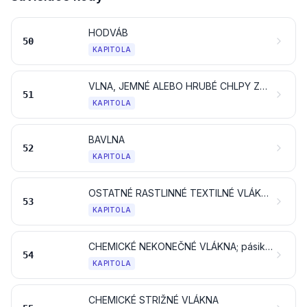
HODVÁB
50
KAPITOLA
VLNA, JEMNÉ ALEBO HRUBÉ CHLPY ZVIERAT; PRIADZA Z VLÁSIA A TKANINY Z VLÁSIA
51
KAPITOLA
BAVLNA
52
KAPITOLA
OSTATNÉ RASTLINNÉ TEXTILNÉ VLÁKNA; PAPIEROVÁ PRIADZA A TKANINY Z PAPIEROVEJ PRIADZE
53
KAPITOLA
CHEMICKÉ NEKONEČNÉ VLÁKNA; pásik a podobné tvary z chemických textilných materiálov
54
KAPITOLA
CHEMICKÉ STRIŽNÉ VLÁKNA