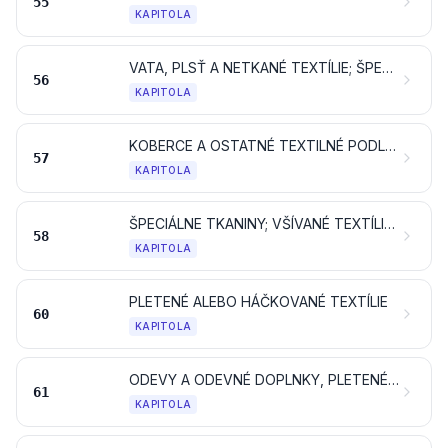
55
KAPITOLA
VATA, PLSŤ A NETKANÉ TEXTÍLIE; ŠPECIÁLNE PRIADZE; MOTÚZY, ŠNÚRY, POVRAZY A LANÁ A VÝROBKY Z NICH
56
KAPITOLA
KOBERCE A OSTATNÉ TEXTILNÉ PODLAHOVÉ KRYTINY
57
KAPITOLA
ŠPECIÁLNE TKANINY; VŠÍVANÉ TEXTÍLIE; ČIPKY; TAPISÉRIE; PRAMIKÁRSKE VÝROBKY; VÝŠIVKY
58
KAPITOLA
PLETENÉ ALEBO HÁČKOVANÉ TEXTÍLIE
60
KAPITOLA
ODEVY A ODEVNÉ DOPLNKY, PLETENÉ ALEBO HÁČKOVANÉ
61
KAPITOLA