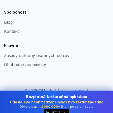
Spoločnosť
Blog
Kontakt
Právne
Zásady ochrany osobných údajov
Obchodné podmienky
©
2026
i24 Limited. All rights reserved.
Pre firmy v Slovakia
Bezplatná fakturačná aplikácia
Odosielajte neobmedzené množstvo faktúr zadarmo
Zmeniť krajinu:
Slovakia
Dôveruje nám
3 000 000+
firiem po celom svete