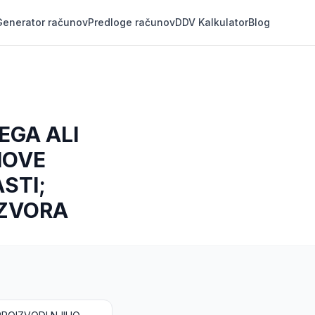
Generator računov
Predloge računov
DDV Kalkulator
Blog
EGA ALI
HOVE
STI;
IZVORA