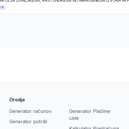
VJE
Orodja
Generator računov
Generator Plačilne
Liste
Generator potrdil
Kalkulator Predračuna