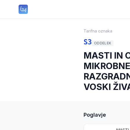
Tarifna oznaka
S3
ODDELEK
MASTI IN 
MIKROBNEG
RAZGRADNJ
VOSKI ŽIV
Poglavje