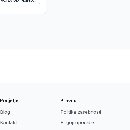
MASTI IN OLJA ŽIVALSKEGA, RASTLINSKEGA ALI MIKROBNEGA IZVORA IN PROIZVODI NJIHOVE RAZGRADNJE; PRIPRAVLJENE UŽITNE MASTI; VOSKI ŽIVALSKEGA ALI RASTLINSKEGA IZVORA
Podjetje
Pravno
Blog
Politika zasebnosti
Kontakt
Pogoji uporabe