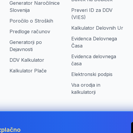
Generator Naročilnice
Slovenija
Preveri ID za DDV
(VIES)
Poročilo o Stroških
Kalkulator Delovnih Ur
Predloge računov
Evidenca Delovnega
Generatorji po
Časa
Dejavnosti
Evidenca delovnega
DDV Kalkulator
časa
Kalkulator Plače
Elektronski podpis
Vsa orodja in
kalkulatorji
enia
zplačno