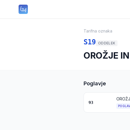
Tarifna oznaka
S19
ODDELEK
OROŽJE IN
Poglavje
OROŽJE
93
POGLA