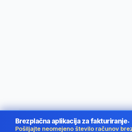
Brezplačna aplikacija za fakturiranje
•
©
2026
i24 Limited. All rights reserved.
•
Za podjetja v Slov
Pošiljajte neomejeno število računov bre