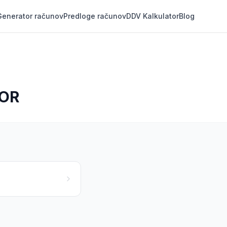
Generator računov
Predloge računov
DDV Kalkulator
Blog
BOR