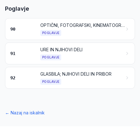
Poglavje
OPTIČNI, FOTOGRAFSKI, KINEMATOGRAFSKI, MERILNI, KONTROLNI, PRECIZNI, MEDICINSKI ALI KIRURŠKI INSTRUMENTI IN APARATI; NJIHOVI DELI IN PRIBOR
90
POGLAVJE
URE IN NJIHOVI DELI
91
POGLAVJE
GLASBILA; NJIHOVI DELI IN PRIBOR
92
POGLAVJE
←
Nazaj na iskalnik