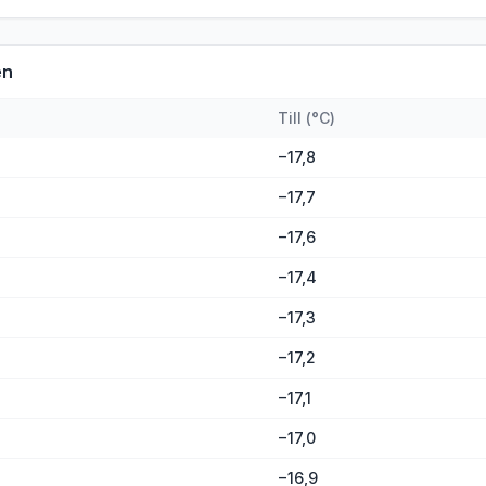
en
Till
(
°C
)
−17,8
−17,7
−17,6
−17,4
−17,3
−17,2
−17,1
−17,0
−16,9