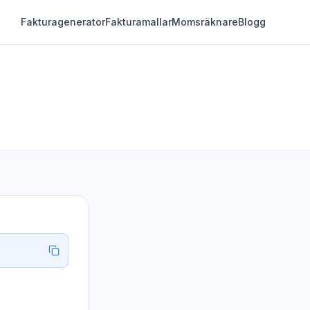
Fakturagenerator
Fakturamallar
Momsräknare
Blogg