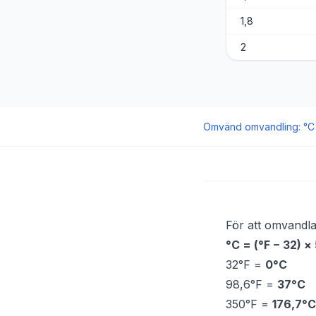
1,8
2
Omvänd omvandling
:
°C
För att omvandla 
°C = (°F − 32) ×
32°F =
0°C
98,6°F =
37°C
350°F =
176,7°C