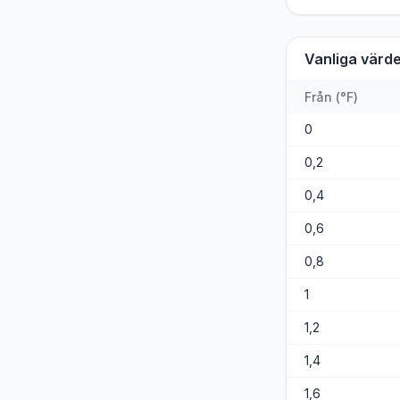
Vanliga värd
Från
(
°F
)
0
0,2
0,4
0,6
0,8
1
1,2
1,4
1,6