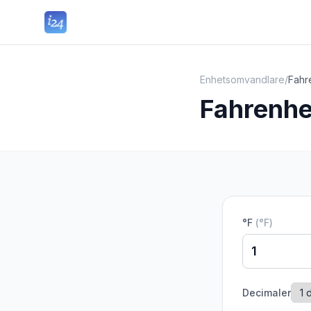
Enhetsomvandlare
/
Fahre
Fahrenhei
°F
(
°F
)
Decimaler