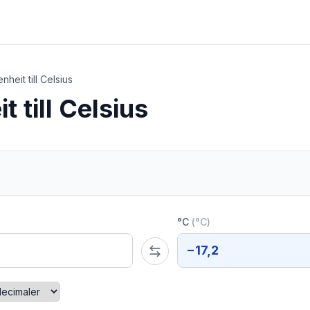
nheit till Celsius
t till Celsius
°C
(
°C
)
−17,2