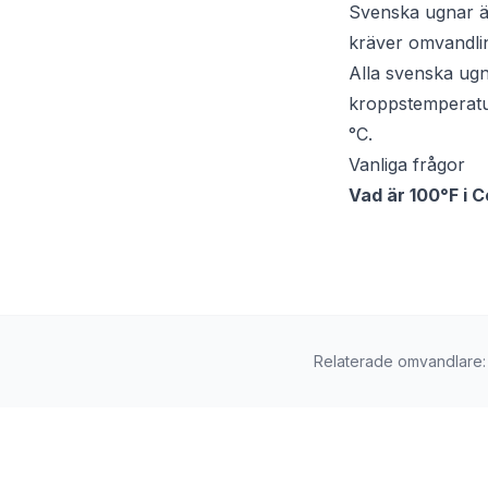
Svenska ugnar är
kräver omvandlin
Alla svenska ugn
kroppstemperatur
°C.
Vanliga frågor
Vad är 100°F i C
Relaterade omvandlare
: