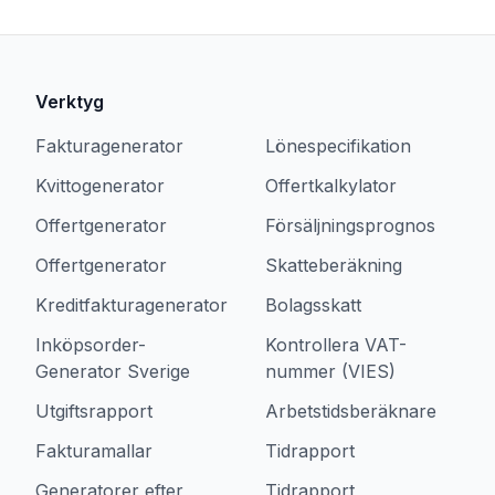
Verktyg
Fakturagenerator
Lönespecifikation
Kvittogenerator
Offertkalkylator
Offertgenerator
Försäljningsprognos
Offertgenerator
Skatteberäkning
Kreditfakturagenerator
Bolagsskatt
Inköpsorder-
Kontrollera VAT-
Generator Sverige
nummer (VIES)
Utgiftsrapport
Arbetstidsberäknare
Fakturamallar
Tidrapport
Generatorer efter
Tidrapport