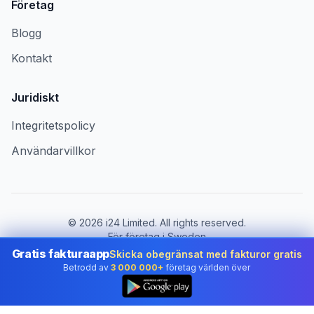
Företag
Blogg
Kontakt
Juridiskt
Integritetspolicy
Användarvillkor
©
2026
i24 Limited. All rights reserved.
För företag i Sweden
Gratis fakturaapp
Skicka obegränsat med fakturor gratis
Byt land:
Sweden
Betrodd av
3 000 000+
företag världen över