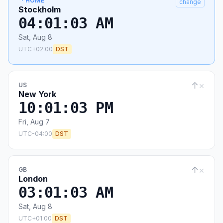
· HOME
change
Stockholm
04:01:04 AM
Sat, Aug 8
UTC+02:00
DST
↑
×
US
New York
10:01:04 PM
Fri, Aug 7
UTC-04:00
DST
↑
×
GB
London
03:01:04 AM
Sat, Aug 8
UTC+01:00
DST