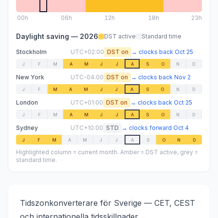
00
h
06
h
12
h
18
h
23h
Daylight saving —
2026
DST active
Standard time
Stockholm
UTC+02:00
DST on
→
clocks back
Oct 25
J
F
M
A
M
J
J
A
S
O
N
D
New York
UTC-04:00
DST on
→
clocks back
Nov 2
J
F
M
A
M
J
J
A
S
O
N
D
London
UTC+01:00
DST on
→
clocks back
Oct 25
J
F
M
A
M
J
J
A
S
O
N
D
Sydney
UTC+10:00
STD
→
clocks forward
Oct 4
J
F
M
A
M
J
J
A
S
O
N
D
Highlighted column = current month. Amber = DST active, grey =
standard time.
Tidszonkonverterare för Sverige — CET, CEST
och internationella tidsskillnader