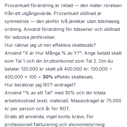
Procentuell förändring är riktad — den mäter rörelsen
från ett utgångsvärde. Procentuell skillnad är
symmetrisk — den jämför två jämlikar utan tidsmässig
ordning. Använd förändring för tidsserier och skillnad
för sidovisa jämförelser.
Hur räknar jag ut min effektiva skattesats?
Använd "X är Hur Många % av Y?". Ange betald skatt
som Tal 1 och din bruttoinkomst som Tal 2. Om du
betalar 120.000 kr skatt på 400.000 kr: 120.000 ÷
400.000 × 100 =
30%
effektiv skattesats.
Hur beräknar jag ROT-avdraget?
Använd "% av ett Tal" med 30% och din totala
arbetskostnad (exkl. material). Maxavdraget är 75.000
kr per person och år för ROT.
Gratis att använda, inget konto krävs. För
professionell fakturering och ekonomistyrning: