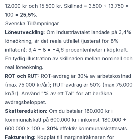
12.000 kr och 15.500 kr. Skillnad = 3.500 ÷ 13.750 ×
100 =
25,5%
.
Svenska Tillämpningar
Löneutveckling:
Om Industriavtalet landade på 3,4%
löneökning, är det reala utfallet (justerat för 8%
inflation): 3,4 − 8 = −4,6 procentenheter i köpkraft.
En tydlig illustration av skillnaden mellan nominell och
real löneökning.
ROT och RUT:
ROT-avdrag är 30% av arbetskostnad
(max 75.000 kr/år); RUT-avdrag är 50% (max 75.000
kr/år). Använd "% av ett Tal" för att beräkna
avdragsbeloppet.
Skattereduktion:
Om du betalar 180.000 kr i
kommunalskatt på 600.000 kr i inkomst: 180.000 ÷
600.000 × 100 =
30%
effektiv kommunalskattesats.
Fakturering:
Kopplat till
marginalräknaren
för