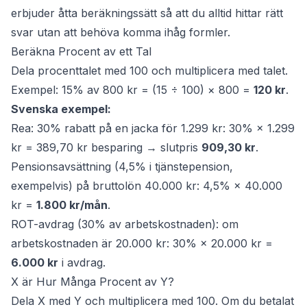
erbjuder åtta beräkningssätt så att du alltid hittar rätt
svar utan att behöva komma ihåg formler.
Beräkna Procent av ett Tal
Dela procenttalet med 100 och multiplicera med talet.
Exempel: 15% av 800 kr = (15 ÷ 100) × 800 =
120 kr
.
Svenska exempel:
Rea: 30% rabatt på en jacka för 1.299 kr: 30% × 1.299
kr = 389,70 kr besparing → slutpris
909,30 kr
.
Pensionsavsättning (4,5% i tjänstepension,
exempelvis) på bruttolön 40.000 kr: 4,5% × 40.000
kr =
1.800 kr/mån
.
ROT-avdrag (30% av arbetskostnaden): om
arbetskostnaden är 20.000 kr: 30% × 20.000 kr =
6.000 kr
i avdrag.
X är Hur Många Procent av Y?
Dela X med Y och multiplicera med 100. Om du betalat