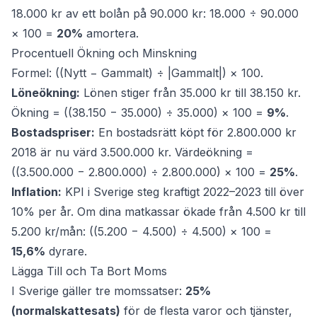
18.000 kr av ett bolån på 90.000 kr: 18.000 ÷ 90.000
× 100 =
20%
amortera.
Procentuell Ökning och Minskning
Formel: ((Nytt − Gammalt) ÷ |Gammalt|) × 100.
Löneökning:
Lönen stiger från 35.000 kr till 38.150 kr.
Ökning = ((38.150 − 35.000) ÷ 35.000) × 100 =
9%
.
Bostadspriser:
En bostadsrätt köpt för 2.800.000 kr
2018 är nu värd 3.500.000 kr. Värdeökning =
((3.500.000 − 2.800.000) ÷ 2.800.000) × 100 =
25%
.
Inflation:
KPI i Sverige steg kraftigt 2022–2023 till över
10% per år. Om dina matkassar ökade från 4.500 kr till
5.200 kr/mån: ((5.200 − 4.500) ÷ 4.500) × 100 =
15,6%
dyrare.
Lägga Till och Ta Bort Moms
I Sverige gäller tre momssatser:
25%
(normalskattesats)
för de flesta varor och tjänster,