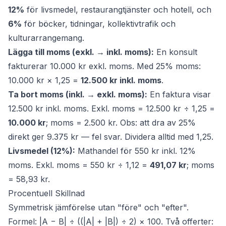
12%
för livsmedel, restaurangtjänster och hotell, och
6%
för böcker, tidningar, kollektivtrafik och
kulturarrangemang.
Lägga till moms (exkl. → inkl. moms):
En konsult
fakturerar 10.000 kr exkl. moms. Med 25% moms:
10.000 kr × 1,25 =
12.500 kr inkl. moms
.
Ta bort moms (inkl. → exkl. moms):
En faktura visar
12.500 kr inkl. moms. Exkl. moms = 12.500 kr ÷ 1,25 =
10.000 kr
; moms = 2.500 kr. Obs: att dra av 25%
direkt ger 9.375 kr — fel svar. Dividera alltid med 1,25.
Livsmedel (12%):
Mathandel för 550 kr inkl. 12%
moms. Exkl. moms = 550 kr ÷ 1,12 =
491,07 kr
; moms
= 58,93 kr.
Procentuell Skillnad
Symmetrisk jämförelse utan "före" och "efter".
Formel: |A − B| ÷ ((|A| + |B|) ÷ 2) × 100. Två offerter: