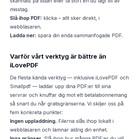
skannats på sidan eller ta bort en du lagt till av
misstag.
Slå ihop PDF:
klicka – allt sker direkt, i
webbläsaren.
Ladda ner:
spara din enda sammanfogade PDF.
Varför vårt verktyg är bättre än
iLovePDF
De flesta kända verktyg — inklusive iLovePDF och
Smallpdf — laddar upp dina PDF:er till sina
servrar och knuffar dig mot ett betalabonnemang
så snart du når gratisgränserna. Vi skiljer oss på
fem konkreta punkter:
Ingen uppladdning.
Filerna slås ihop lokalt i
webbläsaren och lämnar aldrig din enhet.
Inga gränser.
Slå ihop hur många PDF:er du vill,