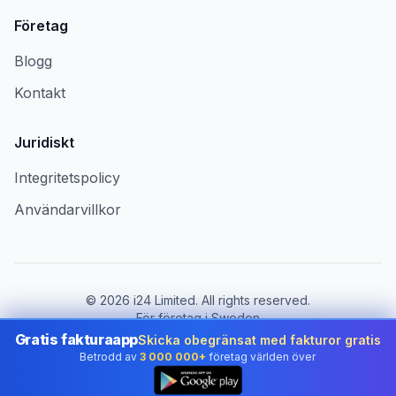
Företag
Blogg
Kontakt
Juridiskt
Integritetspolicy
Användarvillkor
©
2026
i24 Limited. All rights reserved.
För företag i Sweden
Gratis fakturaapp
Skicka obegränsat med fakturor gratis
Byt land:
Sweden
Betrodd av
3 000 000+
företag världen över