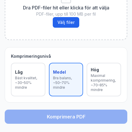
Dra PDF-filer hit eller klicka för att välja
PDF-filer, upp till 100 MB per fil
Välj filer
Komprimeringsnivå
Hög
Låg
Medel
Maximal
Bäst kvalitet,
Bra balans,
komprimering,
~30–50%
~50–70%
~70–85%
mindre
mindre
mindre
Komprimera PDF