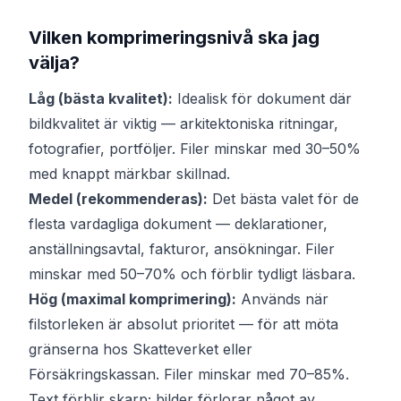
Vilken komprimeringsnivå ska jag
välja?
Låg (bästa kvalitet):
Idealisk för dokument där
bildkvalitet är viktig — arkitektoniska ritningar,
fotografier, portföljer. Filer minskar med 30–50%
med knappt märkbar skillnad.
Medel (rekommenderas):
Det bästa valet för de
flesta vardagliga dokument — deklarationer,
anställningsavtal, fakturor, ansökningar. Filer
minskar med 50–70% och förblir tydligt läsbara.
Hög (maximal komprimering):
Används när
filstorleken är absolut prioritet — för att möta
gränserna hos Skatteverket eller
Försäkringskassan. Filer minskar med 70–85%.
Text förblir skarp; bilder förlorar något av