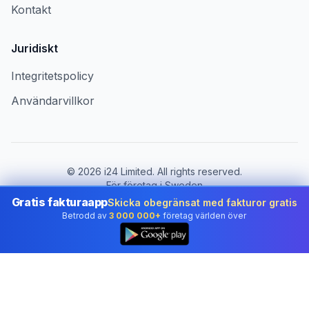
Kontakt
Juridiskt
Integritetspolicy
Användarvillkor
©
2026
i24 Limited. All rights reserved.
För företag i Sweden
Gratis fakturaapp
Skicka obegränsat med fakturor gratis
Byt land:
Sweden
Betrodd av
3 000 000+
företag världen över