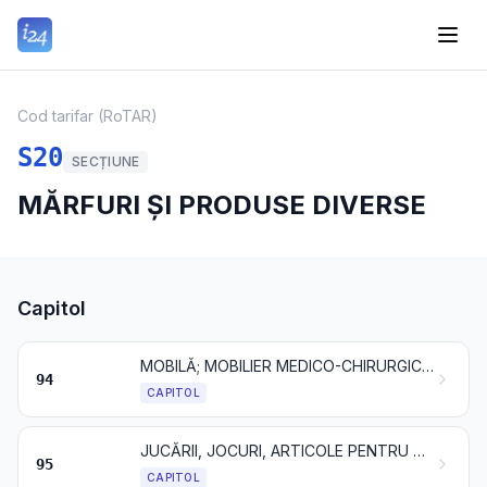
Cod tarifar (RoTAR)
S20
SECȚIUNE
MĂRFURI ȘI PRODUSE DIVERSE
Capitol
MOBILĂ; MOBILIER MEDICO-CHIRURGICAL; ARTICOLE DE PAT ȘI SIMILARE; APARATE ȘI CORPURI DE ILUMINAT NEDENUMITE ȘI NECUPRINSE ÎN ALTĂ PARTE; LĂMPI PENTRU RECLAME LUMINOASE, ÎNSEMNE LUMINOASE, PLĂCI INDICATOARE LUMINOASE ȘI ARTICOLE SIMILARE; CONSTRUCȚII PREFABRICATE
94
CAPITOL
JUCĂRII, JOCURI, ARTICOLE PENTRU DIVERTISMENT SAU PENTRU SPORT; PĂRȚI ȘI ACCESORII ALE ACESTORA
95
CAPITOL