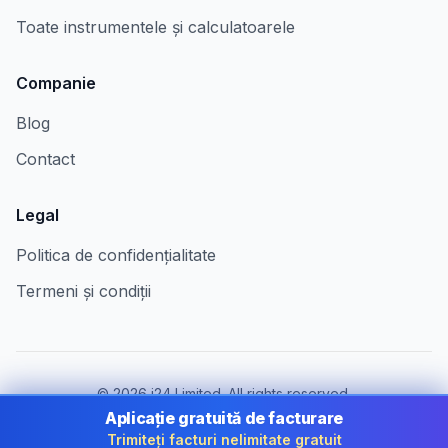
Toate instrumentele și calculatoarele
Companie
Blog
Contact
Legal
Politica de confidențialitate
Termeni și condiții
©
2026
i24 Limited. All rights reserved.
Pentru companii în Romania
Aplicație gratuită de facturare
Trimiteți facturi nelimitate gratuit
Schimbă țara:
Romania