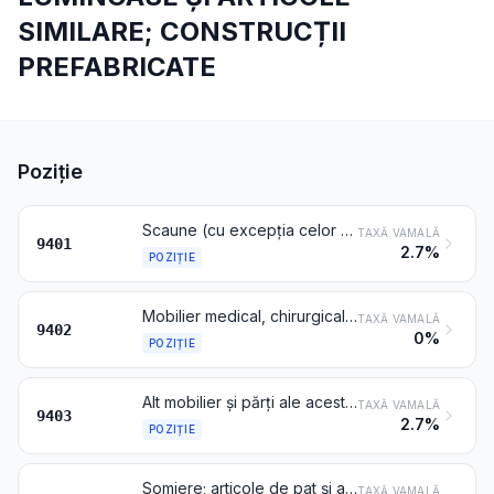
SIMILARE; CONSTRUCȚII
PREFABRICATE
Poziție
Scaune (cu excepția celor de la poziția 9402), chiar transformabile în paturi, și părțile lor
TAXĂ VAMALĂ
9401
2.7%
POZIȚIE
Mobilier medical, chirurgical, stomatologic sau pentru medicină veterinară (de exemplu, mese de operație, mese de examinare, paturi cu mecanism pentru utilizări clinice, fotolii de stomatologie); fotolii pentru saloanele de coafură și fotolii similare cu dispozitive de orientare și de ridicare în același timp; părți ale acestor articole
TAXĂ VAMALĂ
9402
0%
POZIȚIE
Alt mobilier și părți ale acestuia
TAXĂ VAMALĂ
9403
2.7%
POZIȚIE
Somiere; articole de pat și articole similare (de exemplu, saltele, pături, plăpumi, perne) cu arcuri sau umplute cu orice fel de materiale, inclusiv cele din cauciuc alveolar sau material plastic alveolar, acoperite sau nu
TAXĂ VAMALĂ