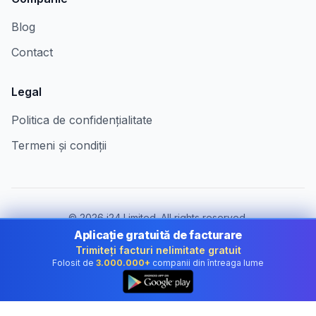
Blog
Contact
Legal
Politica de confidențialitate
Termeni și condiții
©
2026
i24 Limited. All rights reserved.
Pentru companii în Romania
Aplicație gratuită de facturare
Trimiteți facturi nelimitate gratuit
Schimbă țara:
Romania
Folosit de
3.000.000+
companii din întreaga lume