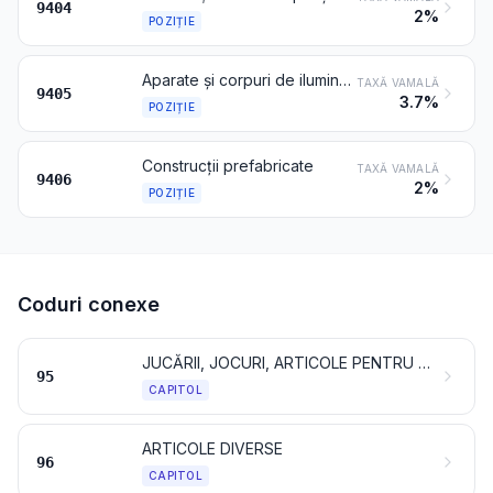
9404
2%
POZIȚIE
Aparate și corpuri de iluminat (inclusiv proiectoarele) și părțile lor, nedenumite și necuprinse în altă parte; lămpi pentru reclame luminoase, însemne luminoase, plăci indicatoare luminoase și articole similare, care au o sursă de lumină permanentă, fixă, și părți ale acestora, nedenumite și necuprinse în altă parte
TAXĂ VAMALĂ
9405
3.7%
POZIȚIE
Construcții prefabricate
TAXĂ VAMALĂ
9406
2%
POZIȚIE
Coduri conexe
JUCĂRII, JOCURI, ARTICOLE PENTRU DIVERTISMENT SAU PENTRU SPORT; PĂRȚI ȘI ACCESORII ALE ACESTORA
95
CAPITOL
ARTICOLE DIVERSE
96
CAPITOL