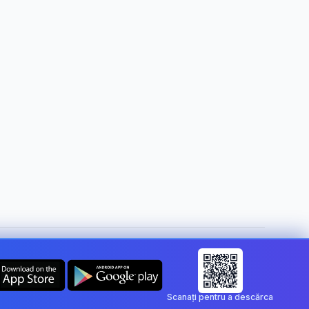
Schimbă țara:
Romania
Scanați pentru a descărca