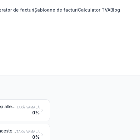
rator de facturi
Șabloane de facturi
Calculator TVA
Blog
Fildeș, os, carapace de broască țestoasă, coarne de animale, corali, sidef și alte materiale de origine animală pentru tăiat, prelucrate, și articole din aceste materiale (inclusiv produsele obținute prin turnare)
TAXĂ VAMALĂ
0%
Materiale vegetale sau minerale, prelucrate, pentru fasonat, și articole din aceste materiale; articole modelate sau fasonate din ceară, parafină, stearină, gumă sau rășini naturale sau din paste pentru mulaje și alte articole modelate sau fasonate, nedenumite și necuprinse în altă parte; gelatină neîntărită prelucrată (cu excepția celei de la poziția 3503) și articole din gelatină neîntărită
TAXĂ VAMALĂ
0%