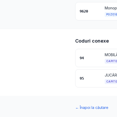
Monopie
9620
POZIȚI
Coduri conexe
94
CAPIT
95
CAPIT
←
Înapoi la căutare