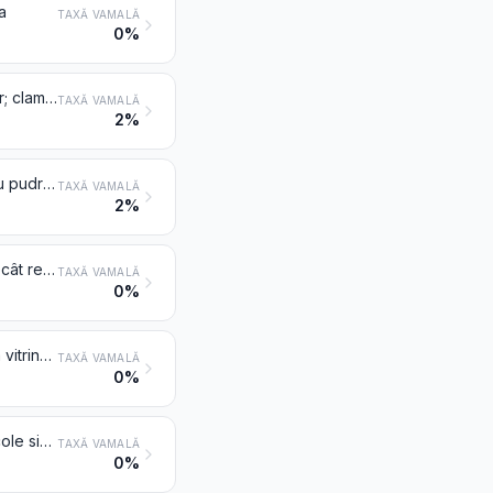
a
TAXĂ VAMALĂ
0%
Piepteni de coafat sau de prins în păr, agrafe și articole similare; ace de păr; clame de păr, cleme pentru onduleuri, bigudiuri și articole similare pentru coafură, altele decât cele de la poziția 8516, și părți ale acestora
TAXĂ VAMALĂ
2%
Pulverizatoare de toaletă, monturile lor și capetele de monturi; pufuri pentru pudră sau pentru aplicarea altor produse cosmetice sau de toaletă
TAXĂ VAMALĂ
2%
Termosuri și alte recipiente izoterme complete; părți ale acestora, altele decât recipientul de sticlă din interior
TAXĂ VAMALĂ
0%
Manechine și articole similare; automate și scene animate pentru decorarea vitrinelor
TAXĂ VAMALĂ
0%
Tampoane igienice și tampoane interne, șervețele igienice, scutece și articole similare, din orice material
TAXĂ VAMALĂ
0%