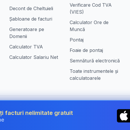
Verificare Cod TVA
Decont de Cheltuieli
(VIES)
Șabloane de facturi
Calculator Ore de
Generatoare pe
Muncă
Domenii
Pontaj
Calculator TVA
Foaie de pontaj
Calculator Salariu Net
Semnătură electronică
Toate instrumentele și
calculatoarele
n Romania
ți facturi nelimitate gratuit
me