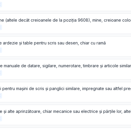
E
E
e ardezie și table pentru scris sau desen, chiar cu ramă
E
E
E
E