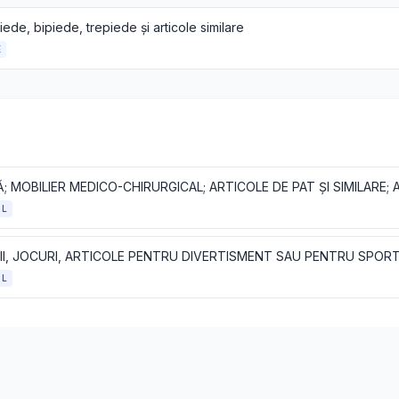
de, bipiede, trepiede și articole similare
E
OL
OL