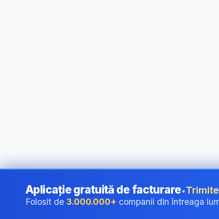
©
2026
i24 Limited. All rights reserved.
•
Pentru companii î
Aplicație gratuită de facturare
Trimite
•
Folosit de
3.000.000+
companii din întreaga lu