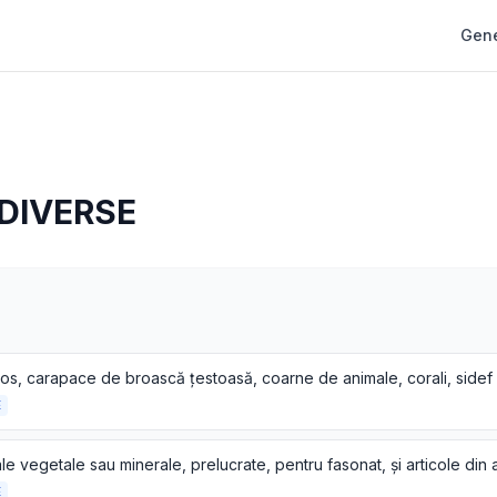
Gene
DIVERSE
E
E