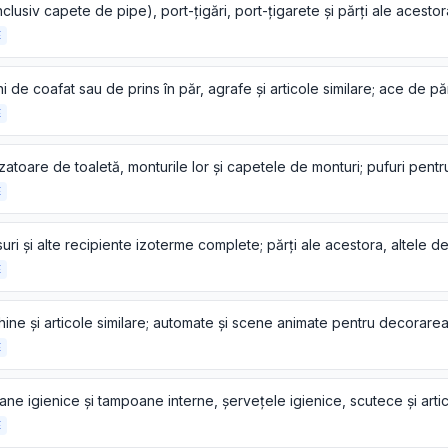
nclusiv capete de pipe), port-țigări, port-țigarete și părți ale acestor
E
E
E
E
E
E