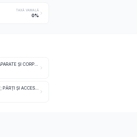
TAXĂ VAMALĂ
0%
MOBILĂ; MOBILIER MEDICO-CHIRURGICAL; ARTICOLE DE PAT ȘI SIMILARE; APARATE ȘI CORPURI DE ILUMINAT NEDENUMITE ȘI NECUPRINSE ÎN ALTĂ PARTE; LĂMPI PENTRU RECLAME LUMINOASE, ÎNSEMNE LUMINOASE, PLĂCI INDICATOARE LUMINOASE ȘI ARTICOLE SIMILARE; CONSTRUCȚII PREFABRICATE
JUCĂRII, JOCURI, ARTICOLE PENTRU DIVERTISMENT SAU PENTRU SPORT; PĂRȚI ȘI ACCESORII ALE ACESTORA