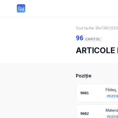
Cod tarifar (RoTAR)
/
S20
96
CAPITOL
ARTICOLE 
Poziție
9601
POZIȚI
9602
POZIȚI