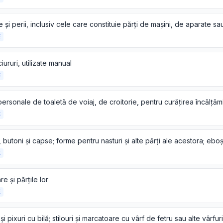
E
ciururi, utilizate manual
E
E
E
e și părțile lor
E