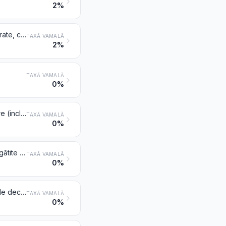
2%
Creioane (altele decât creioanele de la poziția 9608), mine, creioane colorate, cărbune pentru desen, cretă de scris sau de desenat și cretă pentru croitorie
TAXĂ VAMALĂ
2%
TAXĂ VAMALĂ
0%
Ștampile manuale de datare, sigilare, numerotare, timbrare și articole similare (inclusiv aparate pentru imprimarea etichetelor); matrițe tipografice și imprimatoare tipografice cu matriță, manuale
TAXĂ VAMALĂ
0%
Panglici pentru mașini de scris și panglici similare, impregnate sau altfel pregătite pentru a lăsa amprente, chiar montate pe bobine sau în carcase; tușiere chiar impregnate, cu sau fără cutie
TAXĂ VAMALĂ
0%
Brichete și alte aprinzătoare, chiar mecanice sau electrice și părțile lor, altele decât pietrele și fitilele
TAXĂ VAMALĂ
0%