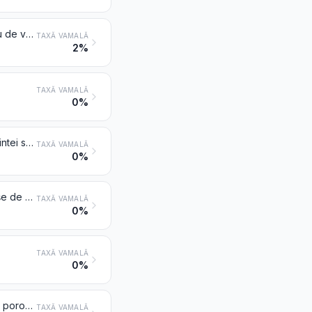
Pensule și perii, inclusiv cele care constituie părți de mașini, de aparate sau de vehicule, mături mecanice pentru folosire manuală, altele decât cele cu motor, pămătufuri; fire și pămătufuri pregătite pentru confecţionarea periilor; tampoane și rulouri pentru vopsit; raclete din cauciuc sau din alte materiale elastice similare
TAXĂ VAMALĂ
2%
TAXĂ VAMALĂ
0%
Seturi personale de toaletă de voiaj, de croitorie, pentru curățirea încălțămintei sau a hainelor
TAXĂ VAMALĂ
0%
Nasturi, butoni și capse; forme pentru nasturi și alte părți ale acestora; eboșe de nasturi
TAXĂ VAMALĂ
0%
TAXĂ VAMALĂ
0%
Stilouri și pixuri cu bilă; stilouri și marcatoare cu vârf de fetru sau alte vârfuri poroase; stilouri cu peniță și alte stilouri; trăgătoare pentru desen; creioane mecanice; tocuri pentru penițe, prelungitoare pentru creioane și articole similare; părți (inclusiv capace și agățători) ale acestor articole, cu excepția celor de la poziția 9609
TAXĂ VAMALĂ