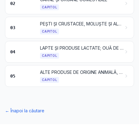
02
CAPITOL
PEȘTI ȘI CRUSTACEE, MOLUȘTE ȘI ALTE NEVERTEBRATE ACVATICE
03
CAPITOL
LAPTE ȘI PRODUSE LACTATE; OUĂ DE PĂSĂRI; MIERE NATURALĂ; PRODUSE COMESTIBILE DE ORIGINE ANIMALĂ, NEDENUMITE ȘI NECUPRINSE ÎN ALTĂ PARTE
04
CAPITOL
ALTE PRODUSE DE ORIGINE ANIMALĂ, NEDENUMITE ȘI NECUPRINSE ÎN ALTĂ PARTE
05
CAPITOL
←
Înapoi la căutare