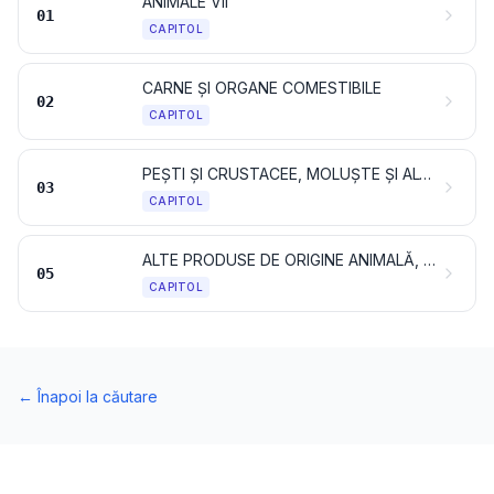
ANIMALE VII
01
CAPITOL
CARNE ȘI ORGANE COMESTIBILE
02
CAPITOL
PEȘTI ȘI CRUSTACEE, MOLUȘTE ȘI ALTE NEVERTEBRATE ACVATICE
03
CAPITOL
ALTE PRODUSE DE ORIGINE ANIMALĂ, NEDENUMITE ȘI NECUPRINSE ÎN ALTĂ PARTE
05
CAPITOL
←
Înapoi la căutare