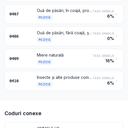
Ouă de păsări, în coajă, proaspete, conservate sau fierte
TAXĂ VAMALĂ
0407
6%
POZIȚIE
Ouă de păsări, fără coajă, și gălbenușuri, proaspete, uscate, fierte în apă sau în abur, turnate în formă, congelate sau altfel conservate, chiar cu adaos de zahăr sau de alți îndulcitori
TAXĂ VAMALĂ
0408
0%
POZIȚIE
Miere naturală
TAXĂ VAMALĂ
0409
16%
POZIȚIE
Insecte și alte produse comestibile de origine animală, nedenumite și necuprinse în altă parte
TAXĂ VAMALĂ
0410
6%
POZIȚIE
Coduri conexe