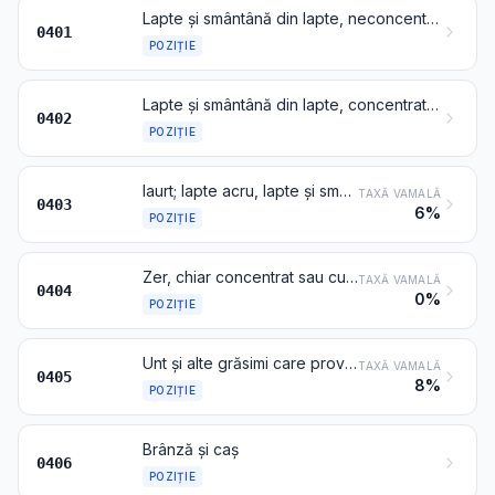
Lapte și smântână din lapte, neconcentrate, fără adaos de zahăr sau alți îndulcitori
0401
POZIȚIE
Lapte și smântână din lapte, concentrate sau cu adaos de zahăr sau alți îndulcitori
0402
POZIȚIE
Iaurt; lapte acru, lapte și smântână covăsite, chefir și alte sortimente de lapte și smântână fermentate sau acrite, chiar concentrate, sau cu adaos de zahăr sau alți îndulcitori, sau aromatizate, sau cu adaos de fructe, fructe cu coajă lemnoasă sau cacao
TAXĂ VAMALĂ
0403
6%
POZIȚIE
Zer, chiar concentrat sau cu adaos de zahăr sau de alți îndulcitori; produse obținute din compuși naturali ai laptelui, chiar cu adaos de zahăr sau alți îndulcitori, nedenumite și necuprinse în altă parte
TAXĂ VAMALĂ
0404
0%
POZIȚIE
Unt și alte grăsimi care provin din lapte; pastă din lapte pentru tartine
TAXĂ VAMALĂ
0405
8%
POZIȚIE
Brânză și caș
0406
POZIȚIE