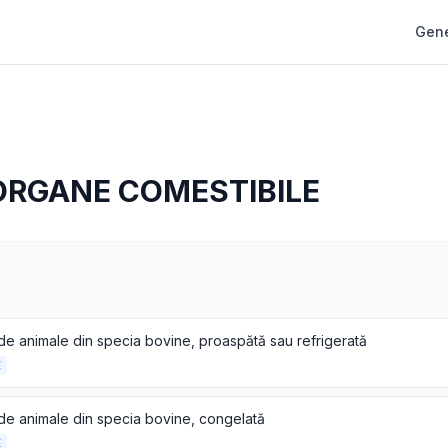
Gene
ORGANE COMESTIBILE
de animale din specia bovine, proaspătă sau refrigerată
E
de animale din specia bovine, congelată
E