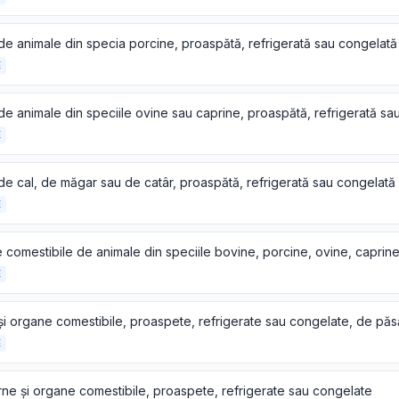
de animale din specia porcine, proaspătă, refrigerată sau congelată
E
e animale din speciile ovine sau caprine, proaspătă, refrigerată sa
E
de cal, de măgar sau de catâr, proaspătă, refrigerată sau congelată
E
E
E
rne și organe comestibile, proaspete, refrigerate sau congelate