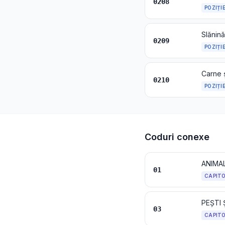
0208
POZIȚI
0209
POZIȚI
0210
POZIȚI
Coduri conexe
ANIMAL
01
CAPIT
PEȘTI
03
CAPIT