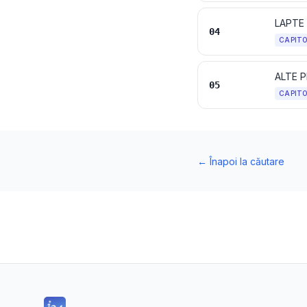
04
CAPIT
ALTE P
05
CAPIT
←
Înapoi la căutare