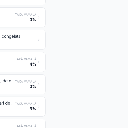
TAXĂ VAMALĂ
0%
u congelată
TAXĂ VAMALĂ
4%
Organe comestibile de animale din speciile bovine, porcine, ovine, caprine, de cai, de măgari sau de catâri, proaspete, refrigerate sau congelate
TAXĂ VAMALĂ
0%
Carne și organe comestibile, proaspete, refrigerate sau congelate, de păsări de la poziția 0105
TAXĂ VAMALĂ
6%
TAXĂ VAMALĂ