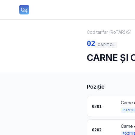
Cod tarifar (RoTAR)
/
S1
02
CAPITOL
CARNE ȘI 
Poziție
Carne 
0201
POZIȚI
Carne 
0202
POZIȚI