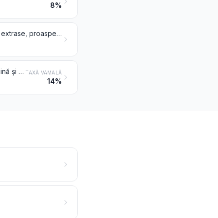
8%
Slănină fără părți slabe, grăsime de porc și de pasăre, netopite și nici altfel extrase, proaspete, refrigerate, congelate, sărate sau în saramură, uscate sau afumate
Carne și organe comestibile, sărate sau în saramură, uscate sau afumate; făină și pudră, comestibile, de carne sau de organe
TAXĂ VAMALĂ
14%