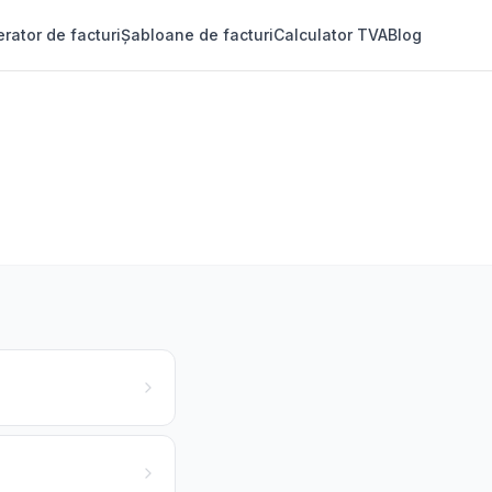
rator de facturi
Șabloane de facturi
Calculator TVA
Blog