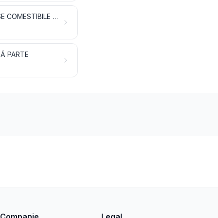
LAPTE ȘI PRODUSE LACTATE; OUĂ DE PĂSĂRI; MIERE NATURALĂ; PRODUSE COMESTIBILE DE ORIGINE ANIMALĂ, NEDENUMITE ȘI NECUPRINSE ÎN ALTĂ PARTE
TĂ PARTE
Companie
Legal