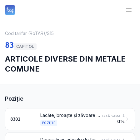
Cod tarifar (RoTAR)
/
S15
83
CAPITOL
ARTICOLE DIVERSE DIN METALE
COMUNE
Poziție
Lacăte, broaște și zăvoare (cu chei, cu cifru sau electrice), din metale comune; închizătoare și monturi-închizătoare prevăzute cu broaște, din metale comune; chei pentru aceste articole, din metale comune
TAXĂ VAMALĂ
8301
0%
POZIȚIE
Decorațiuni, articole de feronerie și articole similare, din metale comune, pentru mobilă, uși, scări, ferestre, jaluzele, caroserii, articole de șelărie, valize, cufere, cofrete și pentru alte articole similare; cuiere pentru haine, cuiere pentru pălării, suporturi și articole similare, din metale comune; rotițe și rotile cu monturi din metale comune; închizători automate, din metale comune, pentru uși