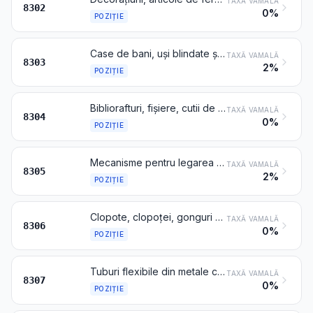
TAXĂ VAMALĂ
8302
0%
POZIȚIE
Case de bani, uși blindate și compartimente pentru camere blindate, cufere și casete de siguranță și articole similare, din metale comune
TAXĂ VAMALĂ
8303
2%
POZIȚIE
Bibliorafturi, fișiere, cutii de clasat, suporturi pentru hârtii, penare, portștampile și materiale și furnituri similare pentru birou, din metale comune, cu excepția mobilierului de birou de la poziția 9403
TAXĂ VAMALĂ
8304
0%
POZIȚIE
Mecanisme pentru legarea foilor volante sau pentru clasoare, cleme și agrafe pentru hârtii, colțuri pentru documente, călăreți și obiecte similare de birou din metale comune; agrafe prezentate în benzi (de exemplu, de birou, pentru tapițerie, pentru ambalare), din metale comune
TAXĂ VAMALĂ
8305
2%
POZIȚIE
Clopote, clopoței, gonguri și articole similare, neelectrice, din metale comune; statuete și alte obiecte de ornament, din metale comune; rame pentru fotografii, pentru gravuri sau pentru altele similare din metale comune; oglinzi din metale comune
TAXĂ VAMALĂ
8306
0%
POZIȚIE
Tuburi flexibile din metale comune, cu sau fără accesoriile acestora
TAXĂ VAMALĂ
8307
0%
POZIȚIE