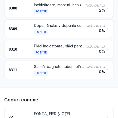
Închizătoare, monturi-închizătoare, catarame, catarame-încheietori, agrafe, copci, capse și articole similare, din metale comune, de tipul folosit pentru îmbrăcăminte sau pentru accesorii de îmbrăcăminte, pentru încălțăminte, pentru bijuterii, pentru ceasuri de mână, pentru cărți, pentru prelate, pentru articole de marochinărie, pentru articole de voiaj sau pentru articole de șelărie ori pentru alte articole confecționate; nituri tubulare sau cu tijă bifurcată, din metale comune; mărgele și paiete din metale comune
TAXĂ VAMALĂ
8308
2%
POZIȚIE
Dopuri (inclusiv dopurile cu coroană, cu filet și de turnare în pahare), capace, capsule pentru sticle, cepuri filetate, acoperitoare de cepuri, sigilii și alte accesorii pentru ambalaje, din metale comune
TAXĂ VAMALĂ
8309
0%
POZIȚIE
Plăci indicatoare, plăci pentru firme, pentru adrese și alte plăci similare, cifre, litere și însemne diverse, din metale comune, cu excepția celor clasificate la poziția 9405
TAXĂ VAMALĂ
8310
0%
POZIȚIE
Sârmă, baghete, tuburi, plăci, electrozi și articole similare din metale comune sau din carburi metalice, acoperite sau umplute cu decapanți sau cu fondanți, pentru lipire, pentru sudare sau pentru depunere de metal sau de carburi metalice; sârmă și baghete, din pulberi de metale comune aglomerate, utilizate la metalizarea prin pulverizare
TAXĂ VAMALĂ
8311
0%
POZIȚIE
Coduri conexe
FONTĂ, FIER ȘI OȚEL
72