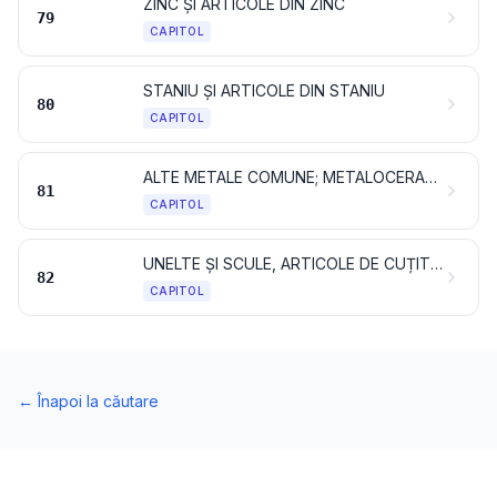
ZINC ȘI ARTICOLE DIN ZINC
79
CAPITOL
STANIU ȘI ARTICOLE DIN STANIU
80
CAPITOL
ALTE METALE COMUNE; METALOCERAMICE; ARTICOLE DIN ACESTE MATERIALE
81
CAPITOL
UNELTE ȘI SCULE, ARTICOLE DE CUȚITĂRIE ȘI TACÂMURI, DIN METALE COMUNE; PĂRȚI ALE ACESTOR ARTICOLE, DIN METALE COMUNE
82
CAPITOL
←
Înapoi la căutare