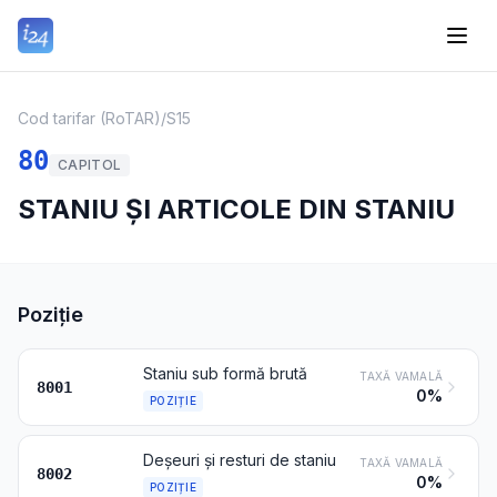
Cod tarifar (RoTAR)
/
S15
80
CAPITOL
STANIU ȘI ARTICOLE DIN STANIU
Poziție
Staniu sub formă brută
TAXĂ VAMALĂ
8001
0%
POZIȚIE
Deșeuri și resturi de staniu
TAXĂ VAMALĂ
8002
0%
POZIȚIE