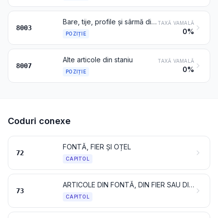
Bare, tije, profile și sârmă din staniu
TAXĂ VAMALĂ
8003
0%
POZIȚIE
Alte articole din staniu
TAXĂ VAMALĂ
8007
0%
POZIȚIE
Coduri conexe
FONTĂ, FIER ȘI OȚEL
72
CAPITOL
ARTICOLE DIN FONTĂ, DIN FIER SAU DIN OȚEL
73
CAPITOL