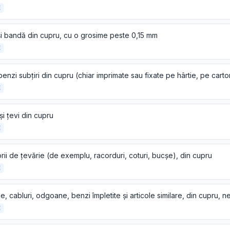
E
și bandă din cupru, cu o grosime peste 0,15 mm
E
E
și țevi din cupru
E
ii de țevărie (de exemplu, racorduri, coturi, bucșe), din cupru
E
E