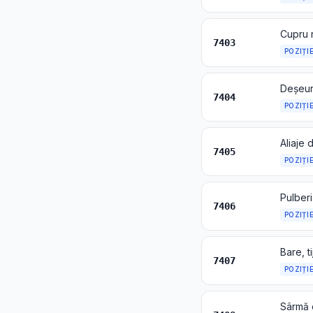
Cupru r
7403
POZIȚI
Deșeuri
7404
POZIȚI
Aliaje 
7405
POZIȚI
Pulberi
7406
POZIȚI
Bare, t
7407
POZIȚI
Sârmă 