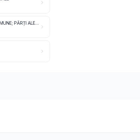
UNELTE ȘI SCULE, ARTICOLE DE CUȚITĂRIE ȘI TACÂMURI, DIN METALE COMUNE; PĂRȚI ALE ACESTOR ARTICOLE, DIN METALE COMUNE