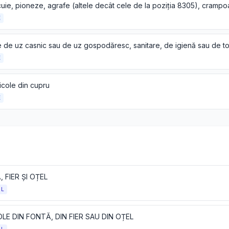
E
E
ticole din cupru
E
 FIER ȘI OȚEL
OL
LE DIN FONTĂ, DIN FIER SAU DIN OȚEL