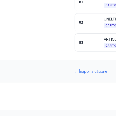
81
CAPIT
82
CAPIT
ARTIC
83
CAPIT
←
Înapoi la căutare