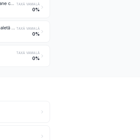
Ținte, cuie, pioneze, agrafe (altele decât cele de la poziția 8305), crampoane cu vârf și articole similare, din cupru sau cu tijă din fier sau din oțel și cap din cupru; șuruburi, buloane, piulițe, cârlige filetate, nituri, cuie spintecate, știfturi, piroane, pene, șaibe, inele (inclusiv șaibele și inelele elastice de siguranță) și articole similare, din cupru
TAXĂ VAMALĂ
0%
Articole de uz casnic sau de uz gospodăresc, sanitare, de igienă sau de toaletă și părțile acestora, din cupru; bureți din sârmă, spălători de vase, mănuși și articole similare pentru curățat, pentru lustruit sau pentru utilizări similare, din cupru
TAXĂ VAMALĂ
0%
TAXĂ VAMALĂ
0%