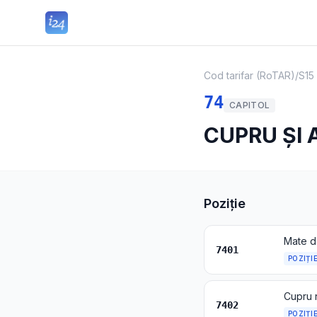
Cod tarifar (RoTAR)
/
S15
74
CAPITOL
CUPRU ȘI 
Poziție
Mate d
7401
POZIȚI
Cupru n
7402
POZIȚI