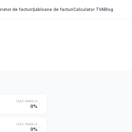
rator de facturi
Șabloane de facturi
Calculator TVA
Blog
TAXĂ VAMALĂ
0%
TAXĂ VAMALĂ
0%