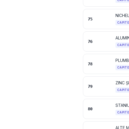
CAPIT
NICHEL
75
CAPIT
ALUMIN
76
CAPIT
PLUMB
78
CAPIT
ZINC Ș
79
CAPIT
STANIU
80
CAPIT
ALTE 