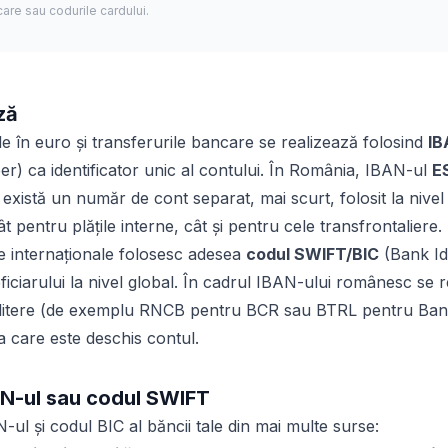
care sau codurile cardului.
ză
ile în euro și transferurile bancare se realizează folosind
IB
 ca identificator unic al contului. În România, IBAN-ul
E
există un număr de cont separat, mai scurt, folosit la nivel i
t pentru plățile interne, cât și pentru cele transfrontaliere.
le internaționale folosesc adesea
codul SWIFT/BIC
(Bank Id
ficiarului la nivel global. În cadrul IBAN-ului românesc se 
4 litere (de exemplu RNCB pentru BCR sau BTRL pentru Banc
 la care este deschis contul.
N-ul sau codul SWIFT
AN-ul și codul BIC al băncii tale din mai multe surse: