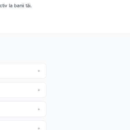
v la banii tăi.
+
+
+
+