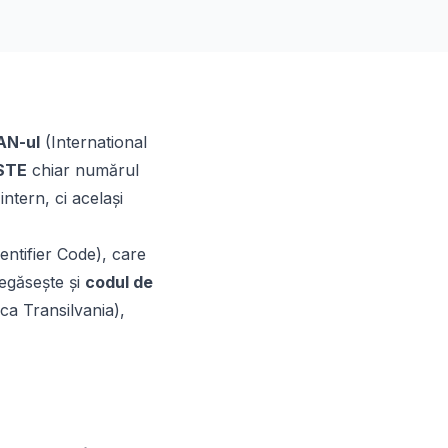
AN-ul
(International
STE
chiar numărul
ntern, ci același
entifier Code), care
regăsește și
codul de
a Transilvania),