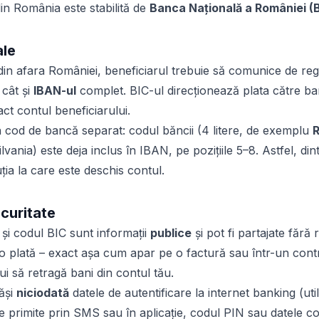
din România este stabilită de
Banca Națională a României (
ale
din afara României, beneficiarul trebuie să comunice de re
 cât și
IBAN-ul
complet. BIC-ul direcționează plata către ba
act contul beneficiarului.
 cod de bancă separat: codul băncii (4 litere, de exemplu
ania) este deja inclus în IBAN, pe pozițiile 5–8. Astfel, di
tuția la care este deschis contul.
ecuritate
și codul BIC sunt informații
publice
și pot fi partajate fără 
o plată – exact așa cum apar pe o factură sau într-un con
i să retragă bani din contul tău.
ăși
niciodată
datele de autentificare la internet banking (util
e primite prin SMS sau în aplicație, codul PIN sau datele c