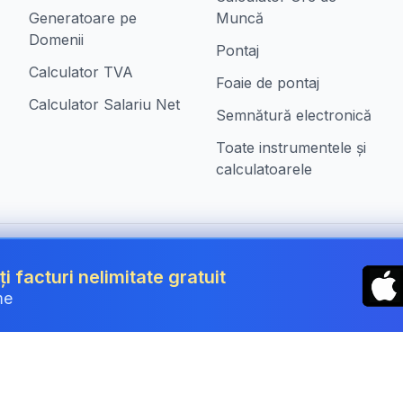
Generatoare pe
Muncă
Domenii
Pontaj
Calculator TVA
Foaie de pontaj
Calculator Salariu Net
Semnătură electronică
Toate instrumentele și
calculatoarele
n Romania
ți facturi nelimitate gratuit
me