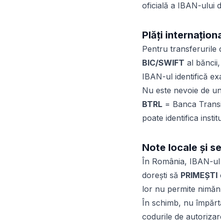
oficială a IBAN-ului 
Plăți internațion
Pentru transferurile 
BIC/SWIFT
al băncii,
IBAN-ul identifică ex
Nu este nevoie de un
BTRL
= Banca Transilv
poate identifica insti
Note locale și s
În România, IBAN-ul 
dorești să
PRIMEȘTI
lor nu permite nimănu
În schimb, nu împărt
codurile de autorizar