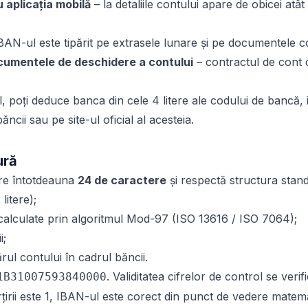
 aplicația mobilă
– la detaliile contului apare de obicei atât
BAN-ul este tipărit pe extrasele lunare și pe documentele c
cumentele de deschidere a contului
– contractul de cont
, poți deduce banca din cele 4 litere ale codului de bancă
 băncii sau pe site-ul oficial al acesteia.
ură
re întotdeauna
24 de caractere
și respectă structura stan
litere);
calculate prin algoritmul Mod-97 (ISO 13616 / ISO 7064);
i;
ul contului în cadrul băncii.
. Validitatea cifrelor de control se ver
1B31007593840000
rțirii este 1, IBAN-ul este corect din punct de vedere matem