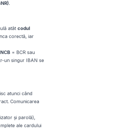
BNR)
.
gulă atât
codul
nca corectă, iar
RNCB
= BCR sau
ntr-un singur IBAN se
risc atunci când
tract. Comunicarea
izator și parolă),
omplete ale cardului