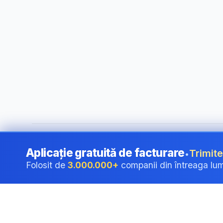
©
2026
i24 Limited. All rights reserved.
•
Pentru companii î
Aplicație gratuită de facturare
Trimite
•
Folosit de
3.000.000+
companii din întreaga lu