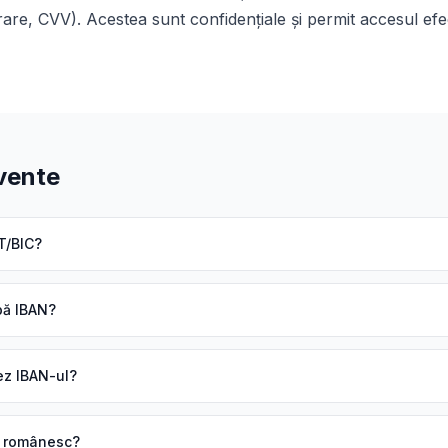
are, CVV). Acestea sunt confidențiale și permit accesul efecti
cvente
T/BIC?
pă IBAN?
jez IBAN-ul?
N românesc?