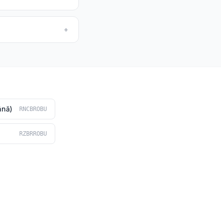
+
ână)
RNCBROBU
RZBRROBU