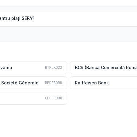
ntru plăți SEPA?
lvania
BCR (Banca Comercială Rom
BTRLRO22
 Société Générale
Raiffeisen Bank
BRDEROBU
CECEROBU