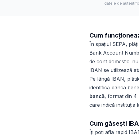
datele de autentifi
Cum funcționea
În spațiul SEPA, plăț
Bank Account Number)
de cont domestic: nu 
IBAN se utilizează atâ
Pe lângă IBAN, plăți
identifică banca bene
bancă
, format din 
care indică instituția
Cum găsești IBA
Îți poți afla rapid IB