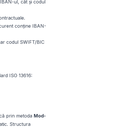
 IBAN-ul, cât și codul
ontractuale.
 curent conține IBAN-
, iar codul SWIFT/BIC
dard ISO 13616:
ifică prin metoda
Mod-
atic. Structura