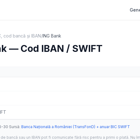
Gene
, cod bancă și IBAN
/
ING Bank
nk — Cod IBAN / SWIFT
IFT
6-30
·
Sursă
:
Banca Națională a României (TransFonD) + anuar BIC SWIFT
de bancă sau un IBAN pot fi comunicate fără risc pentru a primi o plată. Nu îm