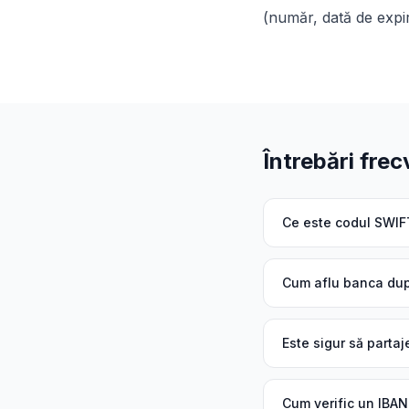
(număr, dată de expir
Întrebări fre
Ce este codul SWIF
Cum aflu banca du
Este sigur să parta
Cum verific un IBA