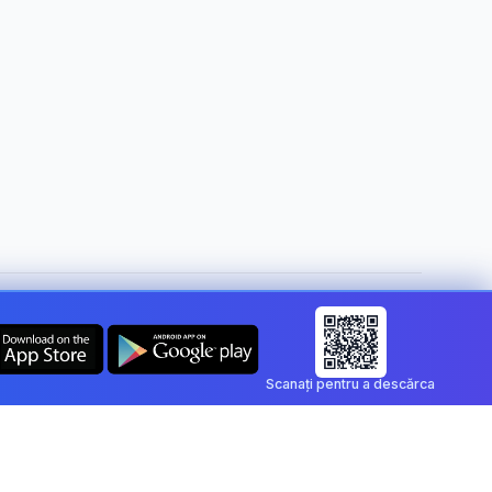
Schimbă țara:
Romania
Scanați pentru a descărca