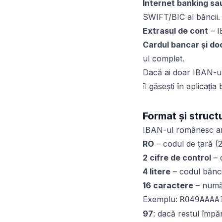
Internet banking sau
SWIFT/BIC al băncii.
Extrasul de cont
– I
Cardul bancar și do
ul complet.
Dacă ai doar IBAN-ul
îl găsești în aplicația
Format și struct
IBAN-ul românesc a
RO
– codul de țară (2 
2 cifre de control
– 
4 litere
– codul bănci
16 caractere
– număr
Exemplu:
RO49AAAA
97
: dacă restul împă