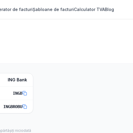
rator de facturi
Șabloane de facturi
Calculator TVA
Blog
ING Bank
INGB
INGBROBU
părtășiți niciodată