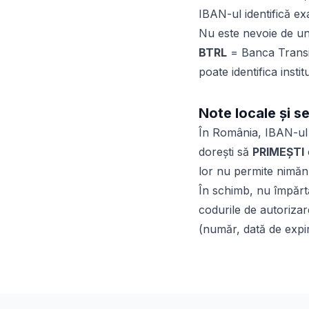
IBAN-ul identifică ex
Nu este nevoie de un
BTRL
= Banca Transilv
poate identifica insti
Note locale și s
În România, IBAN-ul 
dorești să
PRIMEȘTI
lor nu permite nimănu
În schimb, nu împărt
codurile de autorizar
(număr, dată de expir