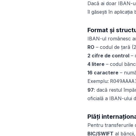
Dacă ai doar IBAN-ul
îl găsești în aplicația
Format și struct
IBAN-ul românesc a
RO
– codul de țară (2 
2 cifre de control
– 
4 litere
– codul bănci
16 caractere
– număr
Exemplu:
RO49AAAA
97
: dacă restul împă
oficială a IBAN-ului 
Plăți internațion
Pentru transferurile 
BIC/SWIFT
al băncii,