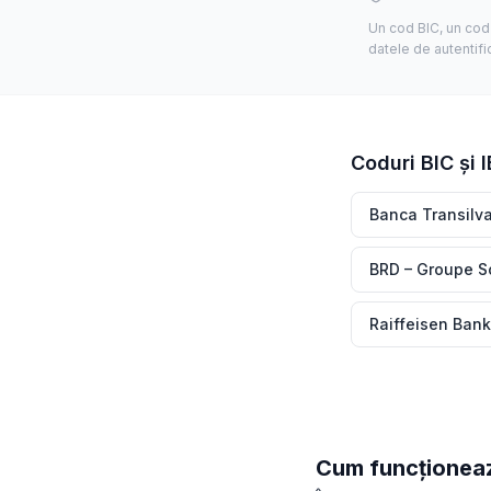
Un cod BIC, un cod 
datele de autentifi
Coduri BIC și 
Banca Transilv
BRD – Groupe S
Raiffeisen Bank
Cum funcționea