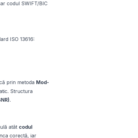
, iar codul SWIFT/BIC
dard ISO 13616:
ifică prin metoda
Mod-
atic. Structura
BNR)
.
gulă atât
codul
nca corectă, iar