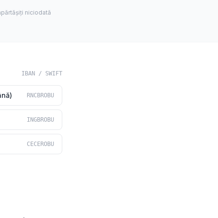
părtășiți niciodată
IBAN / SWIFT
ână)
RNCBROBU
INGBROBU
CECEROBU