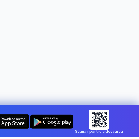
Schimbă țara:
Romania
Scanați pentru a descărca