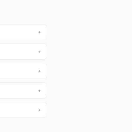
+
+
+
+
+