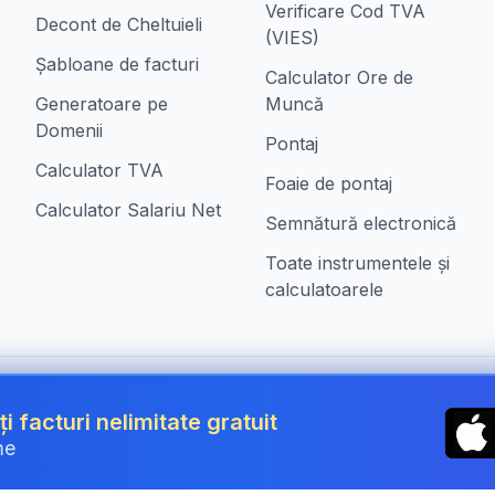
Verificare Cod TVA
Decont de Cheltuieli
(VIES)
Șabloane de facturi
Calculator Ore de
Generatoare pe
Muncă
Domenii
Pontaj
Calculator TVA
Foaie de pontaj
Calculator Salariu Net
Semnătură electronică
Toate instrumentele și
calculatoarele
n Romania
ți facturi nelimitate gratuit
me