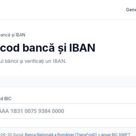
Gene
ancă și IBAN
 cod bancă și IBAN
l băncii și verificați un IBAN.
d BIC
-06-30
·
Sursă
:
Banca Națională a României (TransFonD) + anuar BIC SWIFT