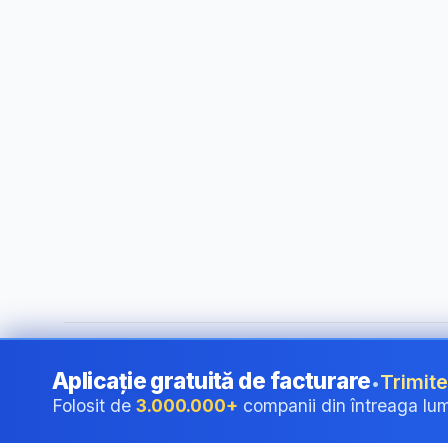
©
2026
i24 Limited. All rights reserved.
•
Pentru companii î
Aplicație gratuită de facturare
Trimite
•
Folosit de
3.000.000+
companii din întreaga lu