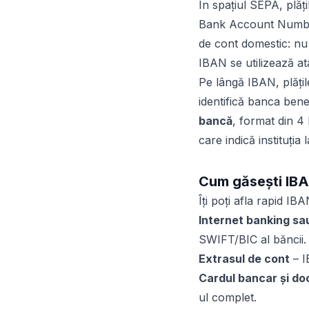
În spațiul SEPA, plăț
Bank Account Number)
de cont domestic: nu 
IBAN se utilizează atâ
Pe lângă IBAN, plăți
identifică banca bene
bancă
, format din 
care indică instituția
Cum găsești IBA
Îți poți afla rapid IB
Internet banking sau
SWIFT/BIC al băncii.
Extrasul de cont
– I
Cardul bancar și do
ul complet.