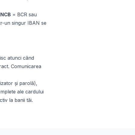
RNCB
= BCR sau
ntr-un singur IBAN se
risc atunci când
tract. Comunicarea
izator și parolă),
omplete ale cardului
v la banii tăi.