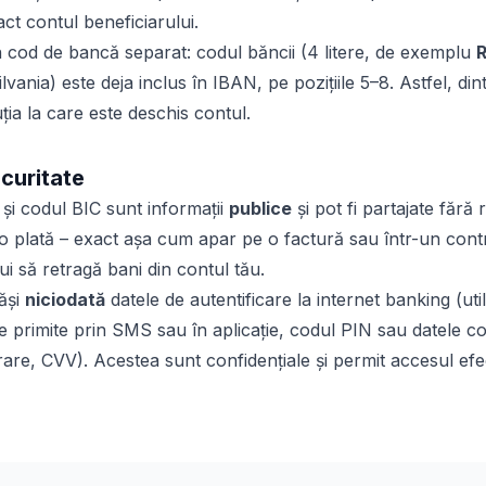
act contul beneficiarului.
 cod de bancă separat: codul băncii (4 litere, de exemplu
ania) este deja inclus în IBAN, pe pozițiile 5–8. Astfel, di
tuția la care este deschis contul.
ecuritate
și codul BIC sunt informații
publice
și pot fi partajate fără 
o plată – exact așa cum apar pe o factură sau într-un con
i să retragă bani din contul tău.
ăși
niciodată
datele de autentificare la internet banking (util
e primite prin SMS sau în aplicație, codul PIN sau datele c
are, CVV). Acestea sunt confidențiale și permit accesul efecti