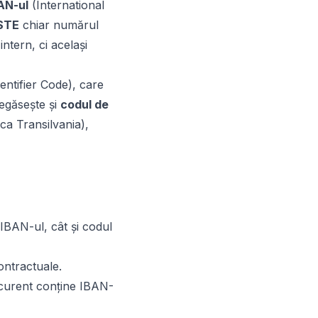
AN-ul
(International
STE
chiar numărul
ntern, ci același
entifier Code), care
regăsește și
codul de
a Transilvania),
 IBAN-ul, cât și codul
ontractuale.
 curent conține IBAN-