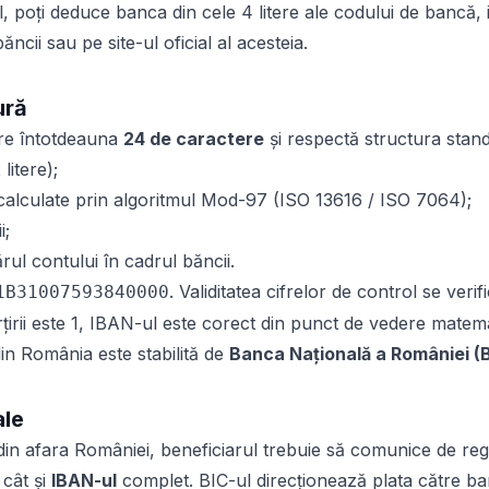
, poți deduce banca din cele 4 litere ale codului de bancă
 băncii sau pe site-ul oficial al acesteia.
ură
re întotdeauna
24 de caractere
și respectă structura stan
litere);
calculate prin algoritmul Mod-97 (ISO 13616 / ISO 7064);
i;
ul contului în cadrul băncii.
. Validitatea cifrelor de control se ver
1B31007593840000
rțirii este 1, IBAN-ul este corect din punct de vedere matem
din România este stabilită de
Banca Națională a României (
ale
din afara României, beneficiarul trebuie să comunice de re
 cât și
IBAN-ul
complet. BIC-ul direcționează plata către ba