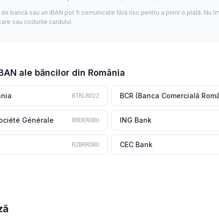
de bancă sau un IBAN pot fi comunicate fără risc pentru a primi o plată. Nu îm
care sau codurile cardului.
IBAN ale băncilor din România
ania
BCR (Banca Comercială Rom
BTRLRO22
ociété Générale
ING Bank
BRDEROBU
CEC Bank
RZBRROBU
ză