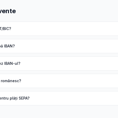
cvente
T/BIC?
pă IBAN?
jez IBAN-ul?
N românesc?
ntru plăți SEPA?