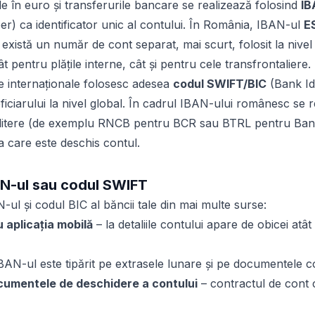
ile în euro și transferurile bancare se realizează folosind
IB
 ca identificator unic al contului. În România, IBAN-ul
E
există un număr de cont separat, mai scurt, folosit la nivel i
t pentru plățile interne, cât și pentru cele transfrontaliere.
le internaționale folosesc adesea
codul SWIFT/BIC
(Bank Id
ficiarului la nivel global. În cadrul IBAN-ului românesc se 
4 litere (de exemplu RNCB pentru BCR sau BTRL pentru Banc
 la care este deschis contul.
N-ul sau codul SWIFT
AN-ul și codul BIC al băncii tale din mai multe surse:
 aplicația mobilă
– la detaliile contului apare de obicei atât
BAN-ul este tipărit pe extrasele lunare și pe documentele c
cumentele de deschidere a contului
– contractul de cont