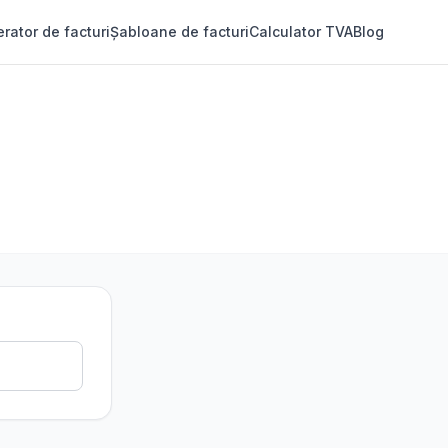
rator de facturi
Șabloane de facturi
Calculator TVA
Blog