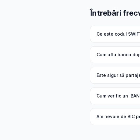
Întrebări fre
Ce este codul SWIF
Cum aflu banca du
Este sigur să parta
Cum verific un IBA
Am nevoie de BIC pe