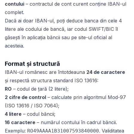
contului
– contractul de cont curent conține IBAN-ul
complet.
Dacă ai doar IBAN-ul, poți deduce banca din cele 4
litere ale codului de bancă, iar codul SWIFT/BIC îl
găsești în aplicația băncii sau pe site-ul oficial al
acesteia.
Format și structură
IBAN-ul românesc are întotdeauna
24 de caractere
și respectă structura standard ISO 13616:
RO
– codul de țară (2 litere);
2 cifre de control
– calculate prin algoritmul Mod-97
(ISO 13616 / ISO 7064);
4 litere
– codul băncii;
16 caractere
– numărul contului în cadrul băncii.
Exemplu:
. Validitatea
RO49AAAA1B31007593840000