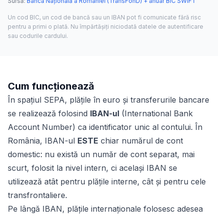
Sursă
:
Banca Națională a României (TransFonD) + anuar BIC SWIFT
Un cod BIC, un cod de bancă sau un IBAN pot fi comunicate fără risc
pentru a primi o plată. Nu împărtășiți niciodată datele de autentificare
sau codurile cardului.
Cum funcționează
În spațiul SEPA, plățile în euro și transferurile bancare
se realizează folosind
IBAN-ul
(International Bank
Account Number) ca identificator unic al contului. În
România, IBAN-ul
ESTE
chiar numărul de cont
domestic: nu există un număr de cont separat, mai
scurt, folosit la nivel intern, ci același IBAN se
utilizează atât pentru plățile interne, cât și pentru cele
transfrontaliere.
Pe lângă IBAN, plățile internaționale folosesc adesea