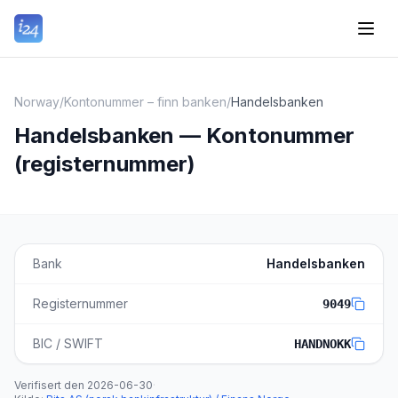
Norway
/
Kontonummer – finn banken
/
Handelsbanken
Handelsbanken — Kontonummer
(registernummer)
Bank
Handelsbanken
Registernummer
9049
BIC / SWIFT
HANDNOKK
Verifisert den
2026-06-30
·