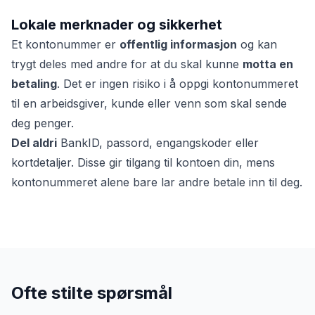
Lokale merknader og sikkerhet
Et kontonummer er
offentlig informasjon
og kan
trygt deles med andre for at du skal kunne
motta en
betaling
. Det er ingen risiko i å oppgi kontonummeret
til en arbeidsgiver, kunde eller venn som skal sende
deg penger.
Del aldri
BankID, passord, engangskoder eller
kortdetaljer. Disse gir tilgang til kontoen din, mens
kontonummeret alene bare lar andre betale inn til deg.
Ofte stilte spørsmål