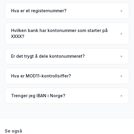
Hva er et registernummer?
+
Hvilken bank har kontonummer som starter på
+
XXXX?
Er det trygt å dele kontonummeret?
+
Hva er MOD11-kontrollsiffer?
+
Trenger jeg IBAN i Norge?
+
Se også