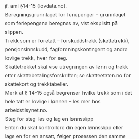
jf.
aml §14-15 (lovdata.no)
.
Beregningsgrunnlaget for feriepenger – grunnlaget
som feriepengene beregnes av, vist eksplisitt på
slippen.
Trekk som er foretatt – forskuddstrekk (skattetrekk),
pensjonsinnskudd, fagforeningskontingent og andre
lovlige trekk, hver for seg.
Skattetrekket skal vise utregningen av lønn og trekk
etter skattebetalingsforskriften; se
skatteetaten.no
for
skattekort og trekktabeller.
Merk at § 14-15 også begrenser hvilke trekk som i det
hele tatt er lovlige i lønnen – les mer hos
arbeidstilsynet.no
.
Steg for steg: les og lag en lønnsslipp
Enten du skal kontrollere din egen lønnsslipp eller
lage en for en ansatt, følger prosessen den samme