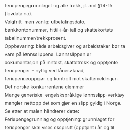
feriepengegrunnlaget og alle trekk, jf.
aml §14-15
(lovdata.no)
.
Valgfritt, men vanlig: utbetalingsdato,
bankkontonummer, hittil-i-år-tall og skattekortets
tabellnummer/trekkprosent.
Oppbevaring: både arbeidsgiver og arbeidstaker bør ta
vare på lønnsslippene. Lønnsslippen er
dokumentasjon på inntekt, skattetrekk og opptjente
feriepenger – nyttig ved lånesøknad,
feriepengeoppgjør og kontroll mot skattemeldingen.
Det norske konkurrentene glemmer
Mange generiske, engelskspråklige lønnsslipp-verktøy
mangler nettopp det som gjør en slipp gyldig i Norge.
Se etter at malen håndterer dette:
Feriepengegrunnlag og opptjening: grunnlaget for
feriepenger skal vises eksplisitt (opptjent i år og til