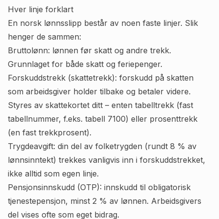
Hver linje forklart
En norsk lønnsslipp består av noen faste linjer. Slik
henger de sammen:
Bruttolønn: lønnen før skatt og andre trekk.
Grunnlaget for både skatt og feriepenger.
Forskuddstrekk (skattetrekk): forskudd på skatten
som arbeidsgiver holder tilbake og betaler videre.
Styres av skattekortet ditt – enten tabelltrekk (fast
tabellnummer, f.eks. tabell 7100) eller prosenttrekk
(en fast trekkprosent).
Trygdeavgift: din del av folketrygden (rundt 8 % av
lønnsinntekt) trekkes vanligvis inn i forskuddstrekket,
ikke alltid som egen linje.
Pensjonsinnskudd (OTP): innskudd til obligatorisk
tjenestepensjon, minst 2 % av lønnen. Arbeidsgivers
del vises ofte som eget bidrag.