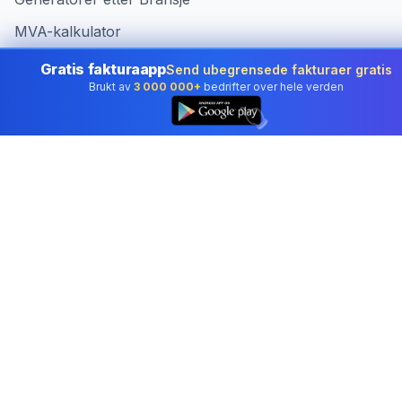
MVA-kalkulator
Lønnkalkulator
Gratis fakturaapp
Send ubegrensede fakturaer gratis
Brukt av
3 000 000+
bedrifter over hele verden
👆
Lønnsslipp Generator
Pristilbud Kalkulator
Salgsprognose
Skattekalkulator
Selskapsskatt
Arbeidstidsberegner
Timeliste
Timeliste
E-signatur