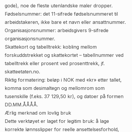
gode), noe de fleste utenlandske maler dropper.
Fødselsnummer: det 11-sifrede fødselsnummeret til
arbeidstakeren, ikke bare et navn eller ansattnummer.
Organisasjonsnummer: arbeidsgivers 9-sifrede
organisasjonsnummer.
Skattekort og tabelltrekk: kobling mellom
forskuddstrekket og skattekortet – tabellnummer ved
tabelltrekk eller prosent ved prosenttrekk, jf.
skatteetaten.no
.
Riktig formatering: beløp i NOK med «kr» etter tallet,
komma som desimaltegn og mellomrom som
tusenskille (f.eks. 37 129,50 kr), og datoer på formen
DD.MM.ÅÅÅÅ.
Ærlig merknad om lovlig bruk
Dette verktøyet er laget for legitim bruk: å lage
korrekte lønnsslipper for reelle ansettelsesforhold,