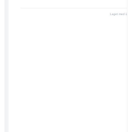
Laget med i24a