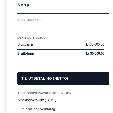
Norge
ARBEIDSTAKER
—
LØNN OG TILLEGG
T
Bruttolønn
kr 30 000,00
I
T
Bruttolønn
kr 30 000,00
S
TIL UTBETALING (NETTO)
ARBEIDSGIVERAVGIFT OG PENSJON
Arbeidsgiveravgift (14,1%)
Sum arbeidsgiverbidrag