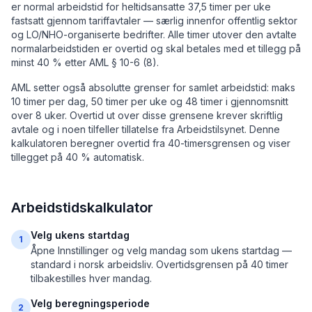
er normal arbeidstid for heltidsansatte 37,5 timer per uke
fastsatt gjennom tariffavtaler — særlig innenfor offentlig sektor
og LO/NHO-organiserte bedrifter. Alle timer utover den avtalte
normalarbeidstiden er overtid og skal betales med et tillegg på
minst 40 % etter AML § 10-6 (8).
AML setter også absolutte grenser for samlet arbeidstid: maks
10 timer per dag, 50 timer per uke og 48 timer i gjennomsnitt
over 8 uker. Overtid ut over disse grensene krever skriftlig
avtale og i noen tilfeller tillatelse fra Arbeidstilsynet. Denne
kalkulatoren beregner overtid fra 40-timersgrensen og viser
tillegget på 40 % automatisk.
Arbeidstidskalkulator
Velg ukens startdag
1
Åpne Innstillinger og velg mandag som ukens startdag —
standard i norsk arbeidsliv. Overtidsgrensen på 40 timer
tilbakestilles hver mandag.
Velg beregningsperiode
2