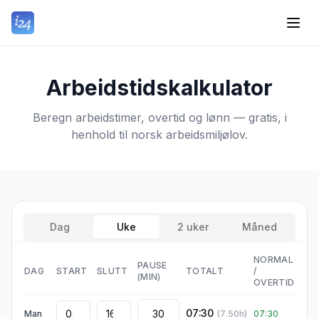
Arbeidstidskalkulator
Beregn arbeidstimer, overtid og lønn — gratis, i
henhold til norsk arbeidsmiljølov.
Dag
Uke
2 uker
Måned
NORMAL
PAUSE
DAG
START
SLUTT
TOTALT
/
(MIN)
OVERTID
07:30
Man
(
7.50
h)
07:30