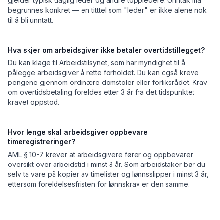
gjelder typisk daglig leder og andre toppledere. Unntak må
begrunnes konkret — en titttel som "leder" er ikke alene nok
til å bli unntatt.
Hva skjer om arbeidsgiver ikke betaler overtidstillegget?
Du kan klage til Arbeidstilsynet, som har myndighet til å
pålegge arbeidsgiver å rette forholdet. Du kan også kreve
pengene gjennom ordinære domstoler eller forliksrådet. Krav
om overtidsbetaling foreldes etter 3 år fra det tidspunktet
kravet oppstod.
Hvor lenge skal arbeidsgiver oppbevare
timeregistreringer?
AML § 10-7 krever at arbeidsgivere fører og oppbevarer
oversikt over arbeidstid i minst 3 år. Som arbeidstaker bør du
selv ta vare på kopier av timelister og lønnsslipper i minst 3 år,
ettersom foreldelsesfristen for lønnskrav er den samme.