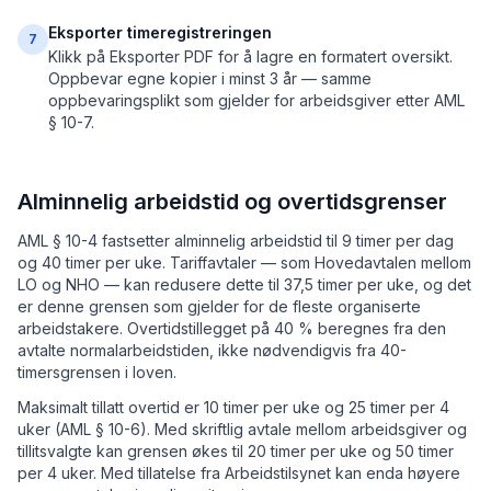
Eksporter timeregistreringen
7
Klikk på Eksporter PDF for å lagre en formatert oversikt.
Oppbevar egne kopier i minst 3 år — samme
oppbevaringsplikt som gjelder for arbeidsgiver etter AML
§ 10-7.
Alminnelig arbeidstid og overtidsgrenser
AML § 10-4 fastsetter alminnelig arbeidstid til 9 timer per dag
og 40 timer per uke. Tariffavtaler — som Hovedavtalen mellom
LO og NHO — kan redusere dette til 37,5 timer per uke, og det
er denne grensen som gjelder for de fleste organiserte
arbeidstakere. Overtidstillegget på 40 % beregnes fra den
avtalte normalarbeidstiden, ikke nødvendigvis fra 40-
timersgrensen i loven.
Maksimalt tillatt overtid er 10 timer per uke og 25 timer per 4
uker (AML § 10-6). Med skriftlig avtale mellom arbeidsgiver og
tillitsvalgte kan grensen økes til 20 timer per uke og 50 timer
per 4 uker. Med tillatelse fra Arbeidstilsynet kan enda høyere