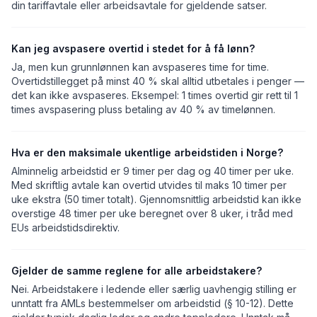
din tariffavtale eller arbeidsavtale for gjeldende satser.
Kan jeg avspasere overtid i stedet for å få lønn?
Ja, men kun grunnlønnen kan avspaseres time for time.
Overtidstillegget på minst 40 % skal alltid utbetales i penger —
det kan ikke avspaseres. Eksempel: 1 times overtid gir rett til 1
times avspasering pluss betaling av 40 % av timelønnen.
Hva er den maksimale ukentlige arbeidstiden i Norge?
Alminnelig arbeidstid er 9 timer per dag og 40 timer per uke.
Med skriftlig avtale kan overtid utvides til maks 10 timer per
uke ekstra (50 timer totalt). Gjennomsnittlig arbeidstid kan ikke
overstige 48 timer per uke beregnet over 8 uker, i tråd med
EUs arbeidstidsdirektiv.
Gjelder de samme reglene for alle arbeidstakere?
Nei. Arbeidstakere i ledende eller særlig uavhengig stilling er
unntatt fra AMLs bestemmelser om arbeidstid (§ 10-12). Dette