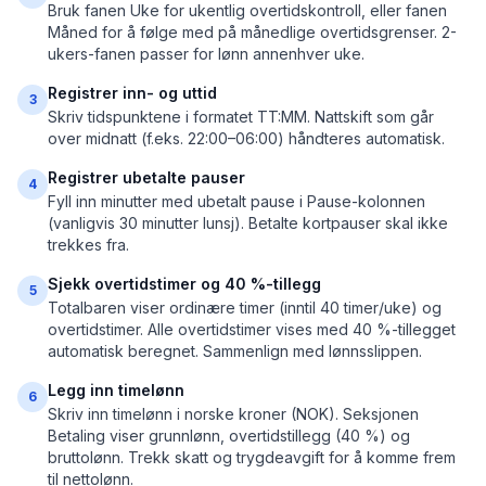
Bruk fanen Uke for ukentlig overtidskontroll, eller fanen
Måned for å følge med på månedlige overtidsgrenser. 2-
ukers-fanen passer for lønn annenhver uke.
Registrer inn- og uttid
3
Skriv tidspunktene i formatet TT:MM. Nattskift som går
over midnatt (f.eks. 22:00–06:00) håndteres automatisk.
Registrer ubetalte pauser
4
Fyll inn minutter med ubetalt pause i Pause-kolonnen
(vanligvis 30 minutter lunsj). Betalte kortpauser skal ikke
trekkes fra.
Sjekk overtidstimer og 40 %-tillegg
5
Totalbaren viser ordinære timer (inntil 40 timer/uke) og
overtidstimer. Alle overtidstimer vises med 40 %-tillegget
automatisk beregnet. Sammenlign med lønnsslippen.
Legg inn timelønn
6
Skriv inn timelønn i norske kroner (NOK). Seksjonen
Betaling viser grunnlønn, overtidstillegg (40 %) og
bruttolønn. Trekk skatt og trygdeavgift for å komme frem
til nettolønn.