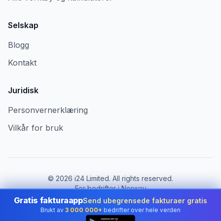
Selskap
Blogg
Kontakt
Juridisk
Personvernerklæring
Vilkår for bruk
©
2026
i24 Limited. All rights reserved.
For bedrifter i Norway
Gratis fakturaapp
Send ubegrensede fakturaer gratis
Bytt land:
Norway
Brukt av
3 000 000+
bedrifter over hele verden