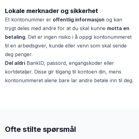
Lokale merknader og sikkerhet
Et kontonummer er
offentlig informasjon
og kan
trygt deles med andre for at du skal kunne
motta en
betaling
. Det er ingen risiko i å oppgi kontonummeret
til en arbeidsgiver, kunde eller venn som skal sende
deg penger.
Del aldri
BankID, passord, engangskoder eller
kortdetaljer. Disse gir tilgang til kontoen din, mens
kontonummeret alene bare lar andre betale inn til deg.
Ofte stilte spørsmål