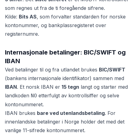
som regnes ut fra de ti foregående sifrene.
Kilde:
Bits AS
, som forvalter standarden for norske
kontonummer, og bankplassregisteret over
registernumre.
Internasjonale betalinger: BIC/SWIFT og
IBAN
Ved betalinger til og fra utlandet brukes
BIC/SWIFT
(bankens internasjonale identifikator) sammen med
IBAN
. Et norsk IBAN er
15 tegn
langt og starter med
landkoden
etterfulgt av kontrollsiffer og selve
NO
kontonummeret.
IBAN brukes
bare ved utenlandsbetaling
. For
innenlandske betalinger i Norge holder det med det
vanlige 11-sifrede kontonummeret.