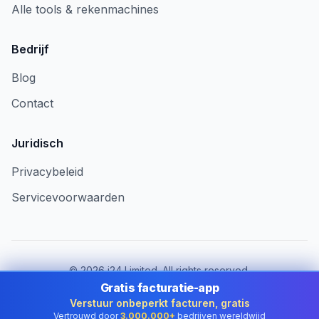
Alle tools & rekenmachines
Bedrijf
Blog
Contact
Juridisch
Privacybeleid
Servicevoorwaarden
©
2026
i24 Limited. All rights reserved.
Voor bedrijven in Netherlands
Gratis facturatie-app
Verstuur onbeperkt facturen, gratis
Land wijzigen:
Netherlands
Vertrouwd door
3.000.000+
bedrijven wereldwijd