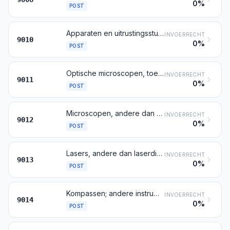
0%
POST
Apparaten en uitrustingsstukken voor fotografische en cinematografische laboratoria, niet genoemd of niet begrepen onder andere posten van dit hoofdstuk; negatoscopen; projectieschermen
INVOERRECHT
9010
0%
POST
Optische microscopen, toestellen voor fotomicrografie, cinefotomicrografie en microprojectie daaronder begrepen
INVOERRECHT
9011
0%
POST
Microscopen, andere dan optische; diffractieapparaten
INVOERRECHT
9012
0%
POST
Lasers, andere dan laserdioden; andere optische instrumenten, apparaten en toestellen, niet genoemd of niet begrepen onder andere posten van dit hoofdstuk
INVOERRECHT
9013
0%
POST
Kompassen; andere instrumenten, apparaten en toestellen voor de navigatie
INVOERRECHT
9014
0%
POST