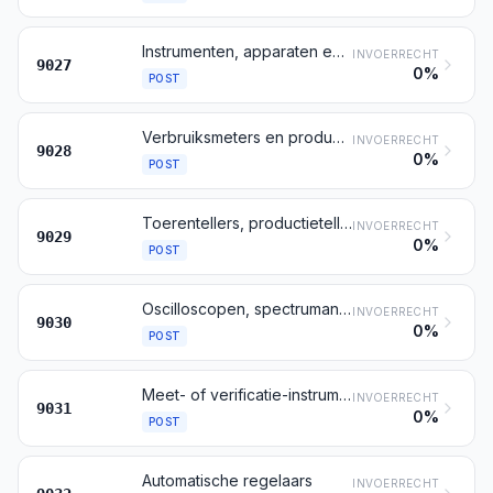
Instrumenten, apparaten en toestellen voor natuurkundige of scheikundige analyse (bijvoorbeeld polarimeters, refractometers, spectrometers, analysetoestellen voor gassen of voor rook); instrumenten, apparaten en toestellen voor het meten of het verifiëren van de viscositeit, de poreusheid, de uitzetting, de oppervlaktespanning en dergelijke; instrumenten, apparaten en toestellen voor het meten of het verifiëren van hoeveelheden warmte, geluid of licht (belichtingsmeters daaronder begrepen); microtomen
INVOERRECHT
9027
0%
POST
Verbruiksmeters en productiemeters voor gassen, voor vloeistoffen of voor elektriciteit, standaardmeters daaronder begrepen
INVOERRECHT
9028
0%
POST
Toerentellers, productietellers, taximeters, kilometertellers, schredentellers en dergelijke; snelheidsmeters en tachometers, andere dan die bedoeld bij de posten 9014 en 9015; stroboscopen
INVOERRECHT
9029
0%
POST
Oscilloscopen, spectrumanalysetoestellen en andere instrumenten, apparaten en toestellen voor het meten of het verifiëren van elektrische grootheden, andere dan meters van post 9028; meet- en detectietoestellen en -instrumenten voor alfa-, bèta- en gammastralen, röntgenstralen, kosmische stralen en andere ioniserende stralen
INVOERRECHT
9030
0%
POST
Meet- of verificatie-instrumenten, -apparaten, -toestellen en -machines, niet genoemd of niet begrepen onder andere posten van dit hoofdstuk; profielprojectietoestellen
INVOERRECHT
9031
0%
POST
Automatische regelaars
INVOERRECHT