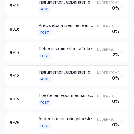
Instrumenten, apparaten en toestellen voor de geodesie, voor de topografie, voor het landmeten, voor de fotogrammetrie, voor de hydrografie, voor de oceanografie, voor de hydrologie, voor de meteorologie of voor de geofysica, andere dan kompassen; afstandmeters
INVOERRECHT
9015
0%
POST
Precisiebalansen met een gewichtsgevoeligheid van 5 cg of beter, ook indien met gewichten
INVOERRECHT
9016
0%
POST
Tekeninstrumenten, aftekeninstrumenten en rekeninstrumenten (bijvoorbeeld tekenmachines, pantografen, gradenbogen, passerdozen, rekenlinialen, rekenschijven); handinstrumenten voor lengtemeting (bijvoorbeeld maatstokken, micrometers, schuifmaten, kalibers), niet genoemd of niet begrepen onder andere posten van dit hoofdstuk
INVOERRECHT
9017
2%
POST
Instrumenten, apparaten en toestellen voor de geneeskunde, voor de chirurgie, voor de tandheelkunde of voor de veeartsenijkunde, daaronder begrepen scintigrafische en andere elektromedische apparaten en toestellen, alsmede apparaten en toestellen voor onderzoek van het gezichtsvermogen
INVOERRECHT
9018
0%
POST
Toestellen voor mechanische therapie; toestellen voor massage; toestellen voor psychotechniek; toestellen voor ozontherapie, voor oxygeentherapie, voor aerosoltherapie, toestellen voor kunstmatige ademhaling en andere therapeutische ademhalingstoestellen
INVOERRECHT
9019
0%
POST
Andere ademhalingstoestellen en gasmaskers, andere dan beschermingsmaskers zonder mechanische delen of vervangbare filters
INVOERRECHT
9020
0%
POST