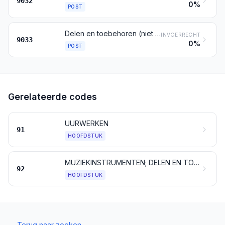
9032
0%
POST
Delen en toebehoren (niet genoemd of niet begrepen onder andere posten van dit hoofdstuk) van machines, apparaten, toestellen, instrumenten of artikelen bedoeld bij dit hoofdstuk
INVOERRECHT
9033
0%
POST
Gerelateerde codes
UURWERKEN
91
HOOFDSTUK
MUZIEKINSTRUMENTEN; DELEN EN TOEBEHOREN VAN MUZIEKINSTRUMENTEN
92
HOOFDSTUK
←
Terug naar zoeken