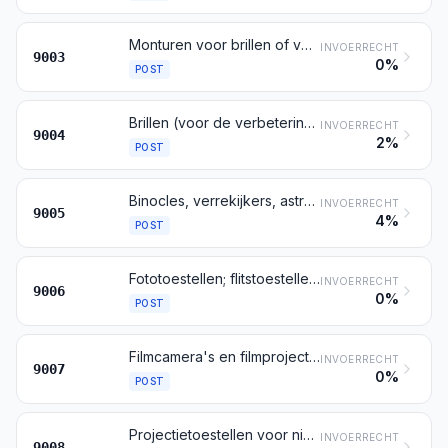
Monturen voor brillen of voor dergelijke artikelen, alsmede delen daarvan
INVOERRECHT
9003
0%
POST
Brillen (voor de verbetering van de gezichtsscherpte, voor het beschermen van de ogen en andere) en dergelijke artikelen
INVOERRECHT
9004
2%
POST
Binocles, verrekijkers, astronomische kijkers, optische telescopen, alsmede onderstellen daarvoor; andere astronomische instrumenten en onderstellen daarvoor, andere dan radioastronomische apparaten
INVOERRECHT
9005
4%
POST
Fototoestellen; flitstoestellen en flitslampen en -buizen, voor de fotografie, andere dan gasontladingslampen en -buizen bedoeld bij post 8539
INVOERRECHT
9006
0%
POST
Filmcamera's en filmprojectietoestellen, ook indien met ingebouwde geluidsopname- en -weergavetoestellen
INVOERRECHT
9007
0%
POST
Projectietoestellen voor niet-bewegende beelden; vergrotings- en verkleiningstoestellen voor de fotografie
INVOERRECHT
9008