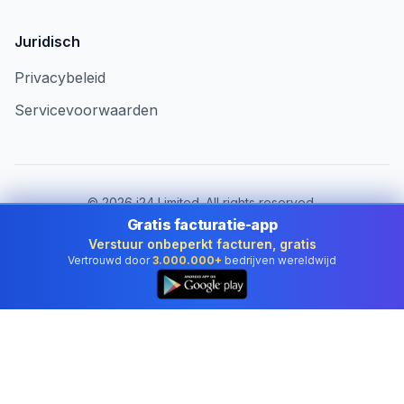
Juridisch
Privacybeleid
Servicevoorwaarden
©
2026
i24 Limited. All rights reserved.
Voor bedrijven in Netherlands
Gratis facturatie-app
Verstuur onbeperkt facturen, gratis
Land wijzigen:
Netherlands
Vertrouwd door
3.000.000+
bedrijven wereldwijd