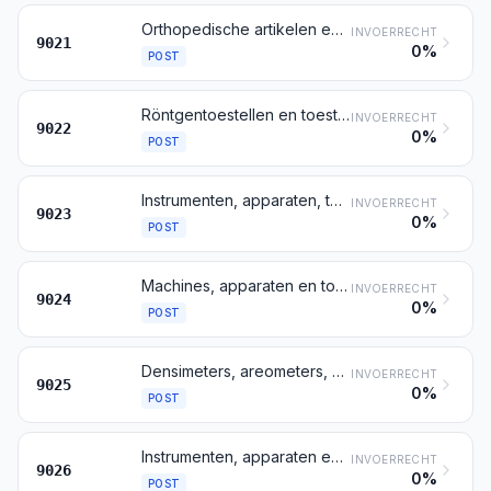
Orthopedische artikelen en toestellen, daaronder begrepen medisch-chirurgische gordels en banden, alsmede krukken; breukspalken en andere artikelen en apparaten voor de behandeling van breuken in het beendergestel; prothesen; hoorapparaten voor hardhorigen en andere voor het verhelpen of verlichten van gebreken of van kwalen dienende apparatuur, die door de patiënt in de hand wordt gehouden of op andere wijze wordt gedragen, dan wel wordt ingeplant
INVOERRECHT
9021
0%
POST
Röntgentoestellen en toestellen waarbij gebruik wordt gemaakt van alfa-, bèta- gamma- of andere ioniserende stralen, ook indien voor medisch, chirurgisch, tandheelkundig of veeartsenijkundig gebruik, daaronder begrepen toestellen voor radiografie of voor radiotherapie, voor het gebruik in of met vorengenoemde toestellen bestemde röntgenbuizen en andere röntgenstraalgeneratoren, spanningsgeneratoren, bedieningslessenaars, schermen, tafels, stoelen en dergelijke artikelen voor onderzoek of behandeling
INVOERRECHT
9022
0%
POST
Instrumenten, apparaten, toestellen en modellen, bestemd voor het geven van demonstraties (bijvoorbeeld voor onderwijs of voor tentoonstellingen), niet bruikbaar voor andere doeleinden
INVOERRECHT
9023
0%
POST
Machines, apparaten en toestellen voor onderzoek van de hardheid, de trekvastheid, de samendrukbaarheid, de rekbaarheid of andere mechanische eigenschappen van materialen (bijvoorbeeld metaal, hout, textiel, papier, kunststof)
INVOERRECHT
9024
0%
POST
Densimeters, areometers, vochtwegers en dergelijke drijvende instrumenten, thermometers, pyrometers, barometers, hygrometers en psychrometers, ook indien zelfregistrerend; combinaties van deze instrumenten
INVOERRECHT
9025
0%
POST
Instrumenten, apparaten en toestellen voor het meten of het verifiëren van de doorstroming, het peil, de druk of andere variabele karakteristieken van vloeistoffen of van gassen (bijvoorbeeld doorstromingsmeters, peiltoestellen, manometers, warmteverbruiksmeters), andere dan instrumenten, apparaten en toestellen, bedoeld bij de posten 9014, 9015, 9028 en 9032
INVOERRECHT
9026
0%
POST