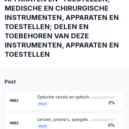
MEDISCHE EN CHIRURGISCHE
INSTRUMENTEN, APPARATEN EN
TOESTELLEN; DELEN EN
TOEBEHOREN VAN DEZE
INSTRUMENTEN, APPARATEN EN
TOESTELLEN
Post
Optische vezels en optischevezelbundels; optischevezelkabels, andere dan die bedoeld bij post 8544; platen of bladen van polariserende stoffen; lenzen (contactlenzen daaronder begrepen), prisma's, spiegels en andere optische elementen, ongeacht de stof waarvan zij zijn vervaardigd, niet gemonteerd, andere dan die van niet-optisch bewerkt glas
INVOERRECHT
9001
2%
POST
Lenzen, prisma's, spiegels en andere optische elementen, ongeacht de stof waarvan zij zijn vervaardigd, gemonteerd, voor instrumenten, apparaten en toestellen, andere dan die van niet-optisch bewerkt glas
INVOERRECHT
9002
0%
POST