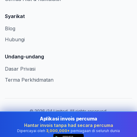
Syarikat
Blog
Hubungi
Undang-undang
Dasar Privasi
Terma Perkhidmatan
©
2026
i24 Limited. All rights reserved.
Berkhidmat untuk perniagaan di Malaysia
Aplikasi invois percuma
Hantar invois tanpa had secara percuma
Tukar negara:
Malaysia
Dipercayai oleh
3,000,000+
perniagaan di seluruh dunia