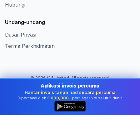
Hubungi
Undang-undang
Dasar Privasi
Terma Perkhidmatan
©
2026
i24 Limited. All rights reserved.
Berkhidmat untuk perniagaan di Malaysia
Aplikasi invois percuma
Hantar invois tanpa had secara percuma
Tukar negara:
Malaysia
Dipercayai oleh
3,000,000+
perniagaan di seluruh dunia