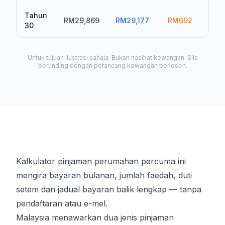
Tahun
RM29,869
RM29,177
RM692
R
30
Untuk tujuan ilustrasi sahaja. Bukan nasihat kewangan. Sila
berunding dengan perancang kewangan berlesen.
Kalkulator pinjaman perumahan percuma ini
mengira bayaran bulanan, jumlah faedah, duti
setem dan jadual bayaran balik lengkap — tanpa
pendaftaran atau e-mel.
Malaysia menawarkan dua jenis pinjaman