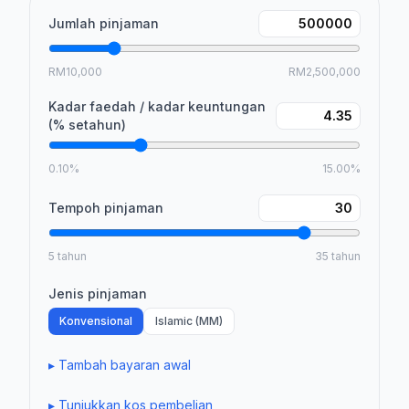
Jumlah pinjaman
RM10,000
RM2,500,000
Kadar faedah / kadar keuntungan
(% setahun)
0.10%
15.00%
Tempoh pinjaman
5 tahun
35 tahun
Jenis pinjaman
Konvensional
Islamic (MM)
▸
Tambah bayaran awal
▸
Tunjukkan kos pembelian