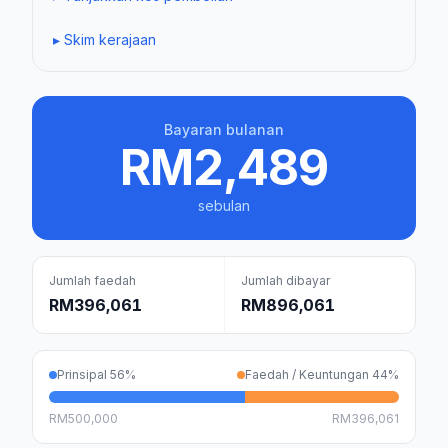
▸
Skim kerajaan
Bayaran bulanan
RM2,489
sebulan
Jumlah faedah
Jumlah dibayar
RM396,061
RM896,061
Prinsipal
56
%
Faedah / Keuntungan
44
%
RM500,000
RM396,061