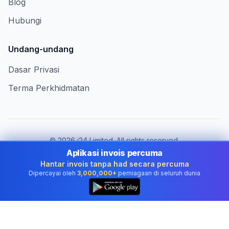
Blog
Hubungi
Undang-undang
Dasar Privasi
Terma Perkhidmatan
©
2026
i24 Limited. All rights reserved.
Berkhidmat untuk perniagaan di Malaysia
Aplikasi invois percuma
Hantar invois tanpa had secara percuma
Tukar negara:
Malaysia
Dipercayai oleh
3,000,000+
perniagaan di seluruh dunia
👆