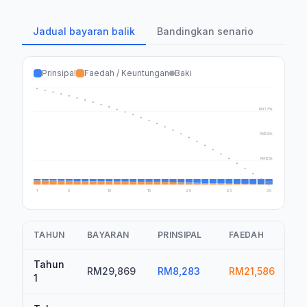
Jadual bayaran balik
Bandingkan senario
Prinsipal
Faedah / Keuntungan
Baki
RM500k
RM375k
RM250k
RM125k
RM0
1
5
10
15
20
25
30
TAHUN
BAYARAN
PRINSIPAL
FAEDAH
J
Tahun
RM29,869
RM8,283
RM21,586
R
1