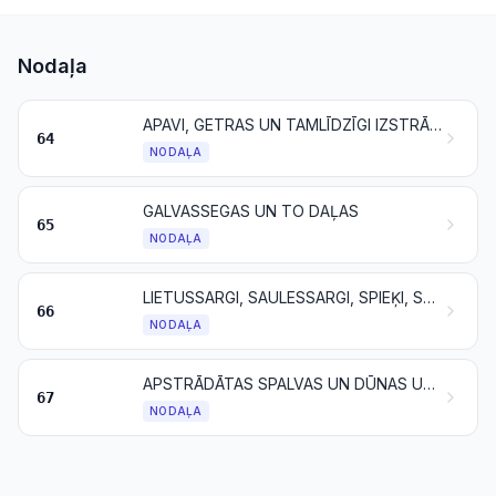
Nodaļa
APAVI, GETRAS UN TAMLĪDZĪGI IZSTRĀDĀJUMI; ŠĀDU IZSTRĀDĀJUMU DAĻAS
64
NODAĻA
GALVASSEGAS UN TO DAĻAS
65
NODAĻA
LIETUSSARGI, SAULESSARGI, SPIEĶI, SPIEĶSĒDEKĻI, PĀTAGAS, PLETNES UN TO DAĻAS
66
NODAĻA
APSTRĀDĀTAS SPALVAS UN DŪNAS UN IZSTRĀDĀJUMI NO SPALVĀM VAI DŪNĀM; MĀKSLĪGIE ZIEDI; IZSTRĀDĀJUMI NO CILVĒKU MATIEM
67
NODAĻA