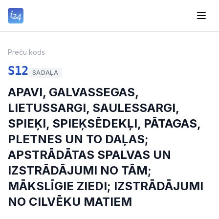
Preču kods
S12
SADAĻA
APAVI, GALVASSEGAS,
LIETUSSARGI, SAULESSARGI,
SPIEĶI, SPIEĶSĒDEKĻI, PĀTAGAS,
PLETNES UN TO DAĻAS;
APSTRĀDĀTAS SPALVAS UN
IZSTRĀDĀJUMI NO TĀM;
MĀKSLĪGIE ZIEDI; IZSTRĀDĀJUMI
NO CILVĒKU MATIEM