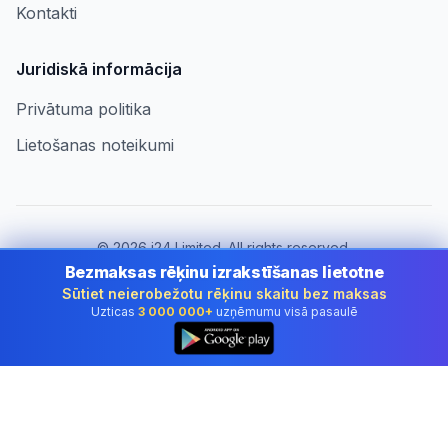
Kontakti
Juridiskā informācija
Privātuma politika
Lietošanas noteikumi
©
2026
i24 Limited. All rights reserved.
Uzņēmumiem Latvia
Bezmaksas rēķinu izrakstīšanas lietotne
Sūtiet neierobežotu rēķinu skaitu bez maksas
Mainīt valsti:
Latvia
Uzticas
3 000 000+
uzņēmumu visā pasaulē