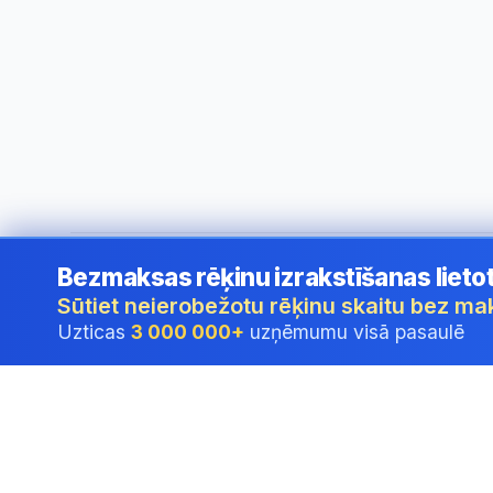
Bezmaksas rēķinu izrakstīšanas lieto
©
2026
i24 Limited. All rights reserved.
•
Uzņēmumiem Latv
Sūtiet neierobežotu rēķinu skaitu bez m
Uzticas
3 000 000+
uzņēmumu visā pasaulē