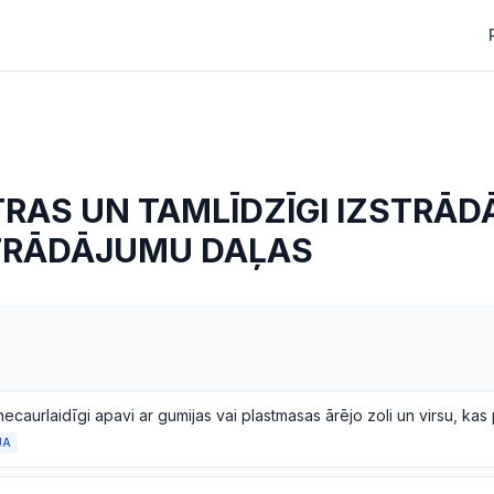
TRAS UN TAMLĪDZĪGI IZSTRĀD
TRĀDĀJUMU DAĻAS
JA