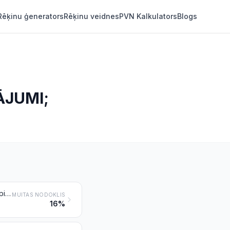
Rēķinu ģenerators
Rēķinu veidnes
PVN Kalkulators
Blogs
ĀJUMI;
Ūdensnecaurlaidīgi apavi ar gumijas vai plastmasas ārējo zoli un virsu, kas pie zoles nav piešūta vai piestiprināta ar kniedēm, naglām, skrūvēm, tapām vai tamlīdzīgi
MUITAS NODOKLIS
16%