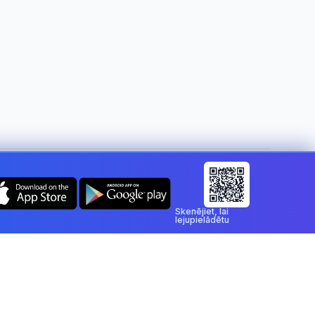
Mainīt valsti:
Latvia
Skenējiet, lai
lejupielādētu