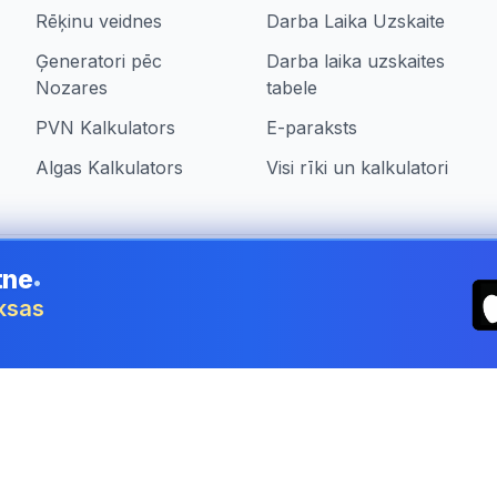
Rēķinu veidnes
Darba Laika Uzskaite
Ģeneratori pēc
Darba laika uzskaites
Nozares
tabele
PVN Kalkulators
E-paraksts
Algas Kalkulators
Visi rīki un kalkulatori
tne
•
ia
aksas