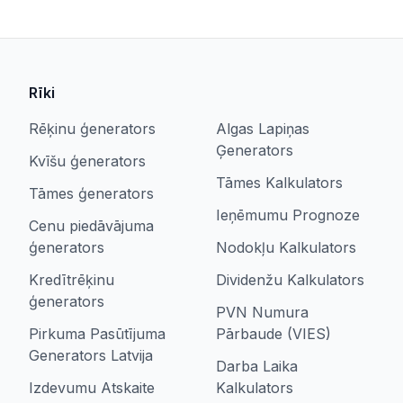
Rīki
Rēķinu ģenerators
Algas Lapiņas
Ģenerators
Kvīšu ģenerators
Tāmes Kalkulators
Tāmes ģenerators
Ieņēmumu Prognoze
Cenu piedāvājuma
ģenerators
Nodokļu Kalkulators
Kredītrēķinu
Dividenžu Kalkulators
ģenerators
PVN Numura
Pirkuma Pasūtījuma
Pārbaude (VIES)
Generators Latvija
Darba Laika
Izdevumu Atskaite
Kalkulators