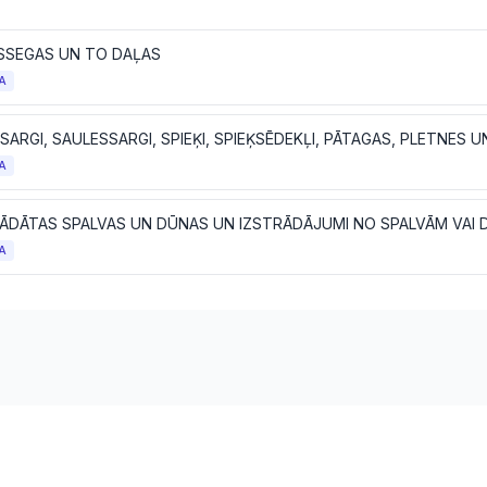
SSEGAS UN TO DAĻAS
A
SARGI, SAULESSARGI, SPIEĶI, SPIEĶSĒDEKĻI, PĀTAGAS, PLETNES 
A
A