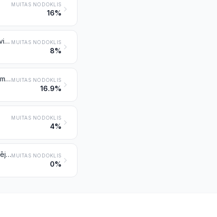
MUITAS NODOKLIS
16%
Apavi ar gumijas, plastmasas, ādas vai kompozītās ādas ārējo zoli un ādas virsu
MUITAS NODOKLIS
8%
Apavi ar gumijas, plastmasas, ādas vai kompozītās ādas ārējo zoli un tekstilmateriālu virsu
MUITAS NODOKLIS
16.9%
MUITAS NODOKLIS
4%
Apavu daļas (arī virsas, piestiprinātas vai nepiestiprinātas zolēm, kas nav ārējās zoles); izņemamas starpzoles, papēžu spilventiņi un tamlīdzīgi izstrādājumi; getras, stulpiņi un tamlīdzīgi izstrādājumi, kā arī to daļas
MUITAS NODOKLIS
0%