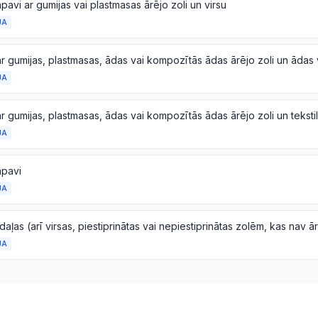
apavi ar gumijas vai plastmasas ārējo zoli un virsu
JA
JA
JA
apavi
JA
JA