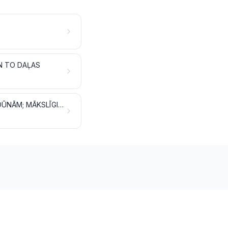
UN TO DAĻAS
APSTRĀDĀTAS SPALVAS UN DŪNAS UN IZSTRĀDĀJUMI NO SPALVĀM VAI DŪNĀM; MĀKSLĪGIE ZIEDI; IZSTRĀDĀJUMI NO CILVĒKU MATIEM