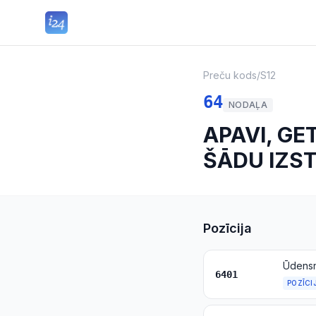
Preču kods
/
S12
64
NODAĻA
APAVI, GE
ŠĀDU IZS
Pozīcija
6401
POZĪCI