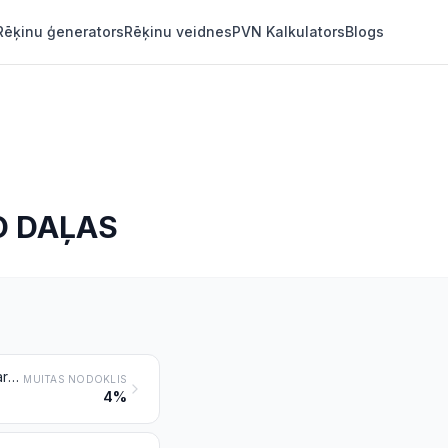
Rēķinu ģenerators
Rēķinu veidnes
PVN Kalkulators
Blogs
O DAĻAS
Lietussargi un saulessargi (ieskaitot spieķveida lietussargus, dārza saulessargus un tamlīdzīgus izstrādājumus)
MUITAS NODOKLIS
4%