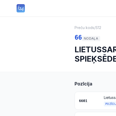
Preču kods
/
S12
66
NODAĻA
LIETUSSAR
SPIEĶSĒDE
Pozīcija
6601
POZĪCI