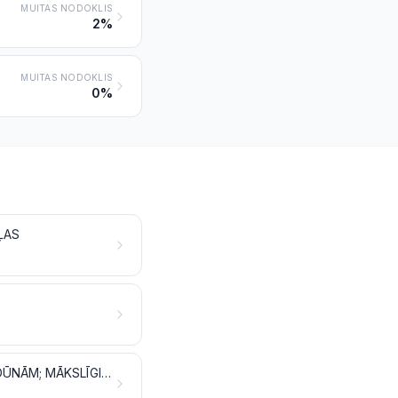
MUITAS NODOKLIS
2%
MUITAS NODOKLIS
0%
ĻAS
APSTRĀDĀTAS SPALVAS UN DŪNAS UN IZSTRĀDĀJUMI NO SPALVĀM VAI DŪNĀM; MĀKSLĪGIE ZIEDI; IZSTRĀDĀJUMI NO CILVĒKU MATIEM