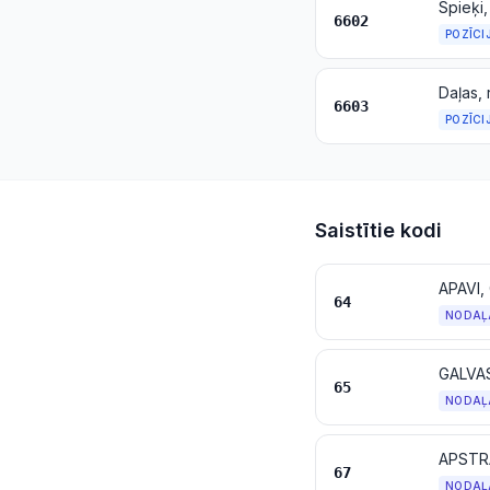
Spieķi,
6602
POZĪCI
Daļas,
6603
POZĪCI
Saistītie kodi
APAVI
64
NODAĻ
GALVA
65
NODAĻ
67
NODAĻ