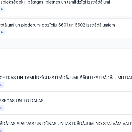
 spieķsēdekļi, pātagas, pletnes un tamlīdzīgi izstrādājumi
JA
 rotājumi un piederumi pozīciju 6601 un 6602 izstrādājumiem
JA
, GETRAS UN TAMLĪDZĪGI IZSTRĀDĀJUMI; ŠĀDU IZSTRĀDĀJUMU DA
A
SSEGAS UN TO DAĻAS
A
A