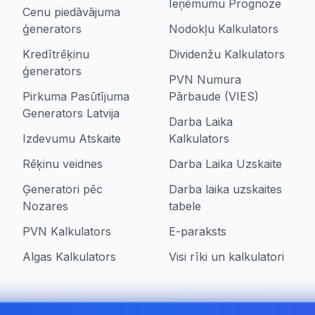
Ieņēmumu Prognoze
Cenu piedāvājuma
ģenerators
Nodokļu Kalkulators
Kredītrēķinu
Dividenžu Kalkulators
ģenerators
PVN Numura
Pirkuma Pasūtījuma
Pārbaude (VIES)
Generators Latvija
Darba Laika
Izdevumu Atskaite
Kalkulators
Rēķinu veidnes
Darba Laika Uzskaite
Ģeneratori pēc
Darba laika uzskaites
Nozares
tabele
PVN Kalkulators
E-paraksts
Algas Kalkulators
Visi rīki un kalkulatori