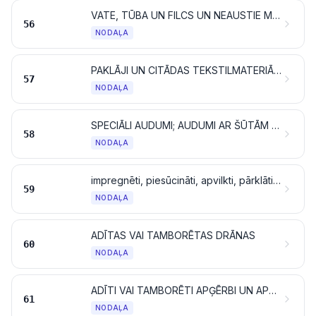
VATE, TŪBA UN FILCS UN NEAUSTIE MATERIĀLI; SPECIĀLA DZIJA; AUKLAS, TAUVAS, VIRVES UN TROSES UN IZSTRĀDĀJUMI NO TIEM
56
NODAĻA
PAKLĀJI UN CITĀDAS TEKSTILMATERIĀLU GRĪDSEGAS
57
NODAĻA
SPECIĀLI AUDUMI; AUDUMI AR ŠŪTĀM PLŪKSNĀM; MEŽĢĪNES; GOBELĒNI; APDARES MATERIĀLI; IZŠUVUMI
58
NODAĻA
impregnēti, piesūcināti, apvilkti, pārklāti vai laminēti tekstilmateriāli; RŪPNIECĪBĀ IZMANTOJAMI TEKSTILIZSTRĀDĀJUMI
59
NODAĻA
ADĪTAS VAI TAMBORĒTAS DRĀNAS
60
NODAĻA
ADĪTI VAI TAMBORĒTI APĢĒRBI UN APĢĒRBA PIEDERUMI
61
NODAĻA