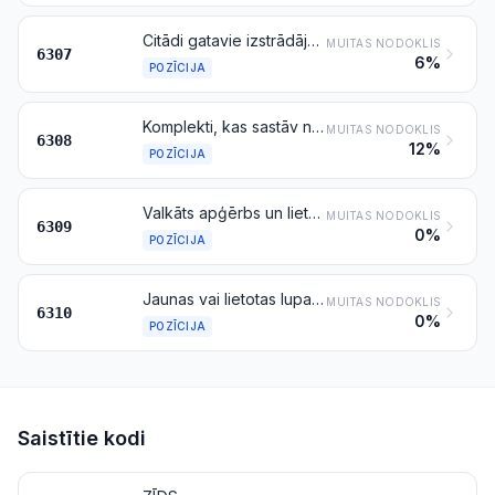
Citādi gatavie izstrādājumi, ieskaitot apģērba piegrieztnes
MUITAS NODOKLIS
6307
6%
POZĪCIJA
Komplekti, kas sastāv no auduma vai dzijas gabaliem, ar piederumiem vai bez tiem, pārklāju, gobelēnu, izšūtu galdautu vai salvešu vai tamlīdzīgu tekstilizstrādājumu izgatavošanai, iepakoti mazumtirdzniecībai
MUITAS NODOKLIS
6308
12%
POZĪCIJA
Valkāts apģērbs un lietoti tekstilizstrādājumi
MUITAS NODOKLIS
6309
0%
POZĪCIJA
Jaunas vai lietotas lupatas, auklu, tauvu, virvju un trošu atlikumi, lietoti izstrādājumi no auklām, tauvām, virvēm vai trosēm, no tekstilmateriāliem
MUITAS NODOKLIS
6310
0%
POZĪCIJA
Saistītie kodi