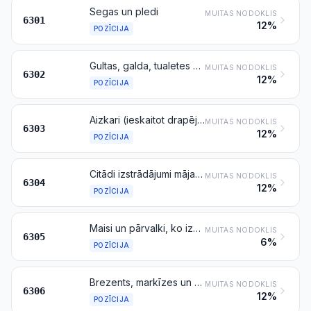
Segas un pledi
MUITAS NODOKLIS
6301
12%
POZĪCIJA
Gultas, galda, tualetes un virtuves veļa
MUITAS NODOKLIS
6302
12%
POZĪCIJA
Aizkari (ieskaitot drapējumus) un ritināmās žalūzijas; lambrekeni vai baldahīni gultām
MUITAS NODOKLIS
6303
12%
POZĪCIJA
Citādi izstrādājumi mājas aprīkojumam, izņemot pozīcijā 9404 minētos
MUITAS NODOKLIS
6304
12%
POZĪCIJA
Maisi un pārvalki, ko izmanto preču iepakošanai
MUITAS NODOKLIS
6305
6%
POZĪCIJA
Brezents, markīzes un sauljumi; teltis (tostarp pagaidu tenti un tamlīdzīgi izstrādājumi); buras laivām, vējdēļiem vai sauszemes burāšanas līdzekļiem; tūrisma piederumi
MUITAS NODOKLIS
6306
12%
POZĪCIJA