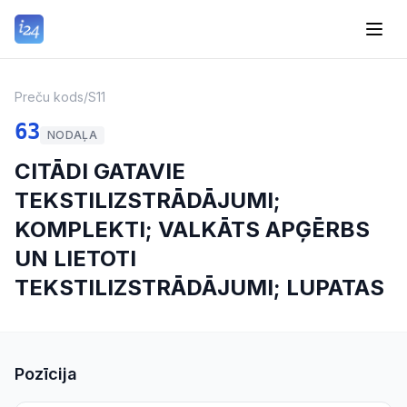
Preču kods
/
S11
63
NODAĻA
CITĀDI GATAVIE
TEKSTILIZSTRĀDĀJUMI;
KOMPLEKTI; VALKĀTS APĢĒRBS
UN LIETOTI
TEKSTILIZSTRĀDĀJUMI; LUPATAS
Pozīcija