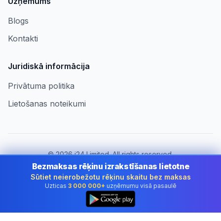
Uzņēmums
Blogs
Kontakti
Juridiskā informācija
Privātuma politika
Lietošanas noteikumi
©
2026
i24 Limited. All rights reserved.
Uzņēmumiem Latvia
Bezmaksas rēķinu izrakstīšanas lietotne
Sūtiet neierobežotu rēķinu skaitu bez maksas
Mainīt valsti:
Latvia
Uzticas
3 000 000+
uzņēmumu visā pasaulē