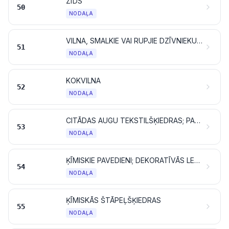
ZĪDS
50
NODAĻA
VILNA, SMALKIE VAI RUPJIE DZĪVNIEKU MATI; ZIRGU ASTRU DZIJA UN AUSTS AUDUMS
51
NODAĻA
KOKVILNA
52
NODAĻA
CITĀDAS AUGU TEKSTILŠĶIEDRAS; PAPĪRA PAVEDIENI UN AUDUMI NO PAPĪRA PAVEDIENIEM
53
NODAĻA
ĶĪMISKIE PAVEDIENI; DEKORATĪVĀS LENTES UN TAMLĪDZĪGI ĶĪMISKIE TEKSTILMATERIĀLI
54
NODAĻA
ĶĪMISKĀS ŠTĀPEĻŠĶIEDRAS
55
NODAĻA