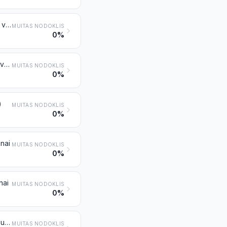
Sintētiskās štāpeļšķiedras, nekārstas, neķemmētas un citādi nesagatavotas vērpšanai
MUITAS NODOKLIS
0%
Mākslīgās štāpeļšķiedras, nekārstas, neķemmētas un citādi nesagatavotas vērpšanai
MUITAS NODOKLIS
0%
)
MUITAS NODOKLIS
0%
anai
MUITAS NODOKLIS
0%
nai
MUITAS NODOKLIS
0%
Šujamie diegi no ķīmiskām štāpeļšķiedrām, sagatavoti vai nesagatavoti mazumtirdzniecībai
MUITAS NODOKLIS