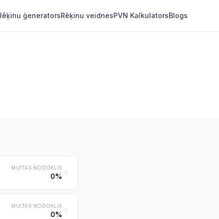
Rēķinu ģenerators
Rēķinu veidnes
PVN Kalkulators
Blogs
MUITAS NODOKLIS
0%
MUITAS NODOKLIS
0%