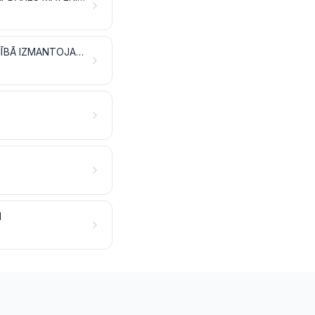
impregnēti, piesūcināti, apvilkti, pārklāti vai laminēti tekstilmateriāli; RŪPNIECĪBĀ IZMANTOJAMI TEKSTILIZSTRĀDĀJUMI
I