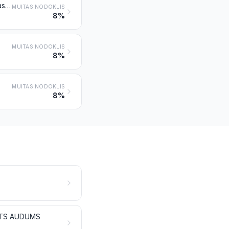
Audumi no sintētiskajām štāpeļšķiedrām, kas satur mazāk par 85 % no masas šādu šķiedru, sajaukumā galvenokārt vai tikai ar kokvilnu, ar virsmas blīvumu vairāk kā 170 g/m²
MUITAS NODOKLIS
8%
MUITAS NODOKLIS
8%
MUITAS NODOKLIS
8%
USTS AUDUMS