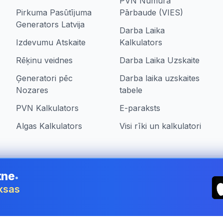
PVN Numura
Pirkuma Pasūtījuma
Pārbaude (VIES)
Generators Latvija
Darba Laika
Izdevumu Atskaite
Kalkulators
Rēķinu veidnes
Darba Laika Uzskaite
Ģeneratori pēc
Darba laika uzskaites
Nozares
tabele
PVN Kalkulators
E-paraksts
Algas Kalkulators
Visi rīki un kalkulatori
tne
•
ia
aksas