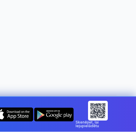
Mainīt valsti:
Latvia
Skenējiet, lai
lejupielādētu