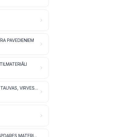
ĪRA PAVEDIENIEM
TILMATERIĀLI
VATE, TŪBA UN FILCS UN NEAUSTIE MATERIĀLI; SPECIĀLA DZIJA; AUKLAS, TAUVAS, VIRVES UN TROSES UN IZSTRĀDĀJUMI NO TIEM
SPECIĀLI AUDUMI; AUDUMI AR ŠŪTĀM PLŪKSNĀM; MEŽĢĪNES; GOBELĒNI; APDARES MATERIĀLI; IZŠUVUMI