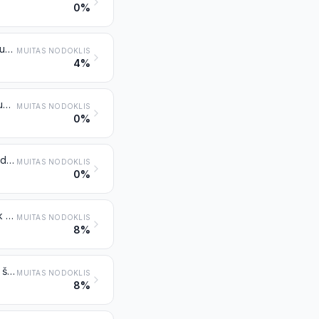
0%
Sintētisko štāpeļšķiedru dzija (izņemot šujamos diegus), nesagatavota mazumtirdzniecībai
MUITAS NODOKLIS
4%
Mākslīgo štāpeļšķiedru dzija (izņemot šujamos diegus), nesagatavota mazumtirdzniecībai
MUITAS NODOKLIS
0%
Ķīmisko štāpeļšķiedru dzija (izņemot šujamos diegus), sagatavota mazumtirdzniecībai
MUITAS NODOKLIS
0%
Audumi no sintētiskajām štāpeļšķiedrām, kas satur 85 % no masas vai vairāk sintētiskās štāpeļšķiedras
MUITAS NODOKLIS
8%
Audumi no sintētiskām štāpeļšķiedrām, kas satur mazāk par 85 % no masas šādu šķiedru, sajaukumā galvenokārt vai tikai ar kokvilnu, ar virsmas blīvumu ne vairāk kā 170 g/m²
MUITAS NODOKLIS
8%