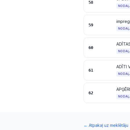
58
NODAĻ
59
NODAĻ
ADĪTA
60
NODAĻ
ADĪTI 
61
NODAĻ
APĢĒRB
62
NODAĻ
←
Atpakaļ uz meklētāju