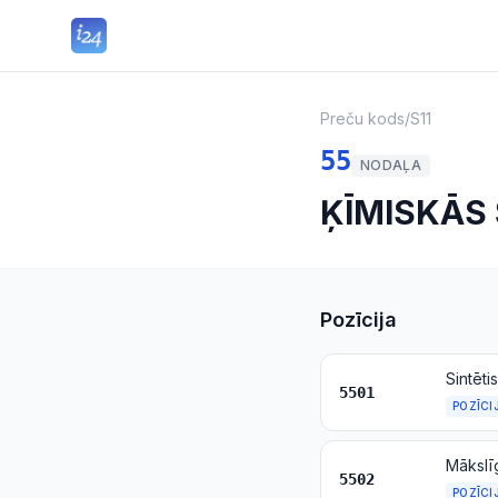
Preču kods
/
S11
55
NODAĻA
ĶĪMISKĀS
Pozīcija
Sintēti
5501
POZĪCI
Mākslī
5502
POZĪCI