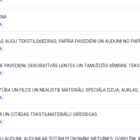
A
LNA
A
S AUGU TEKSTILŠĶIEDRAS; PAPĪRA PAVEDIENI UN AUDUMI NO PAP
A
IE PAVEDIENI; DEKORATĪVĀS LENTES UN TAMLĪDZĪGI ĶĪMISKIE TEKS
A
A
JI UN CITĀDAS TEKSTILMATERIĀLU GRĪDSEGAS
A