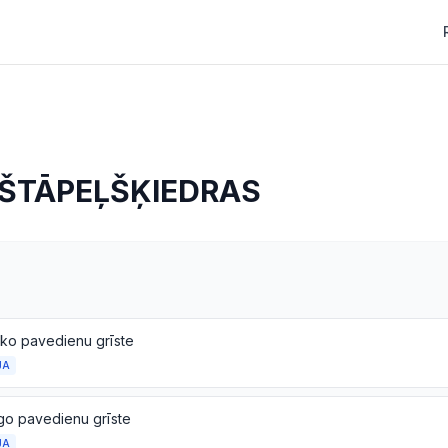
 ŠTĀPEĻŠĶIEDRAS
sko pavedienu grīste
JA
go pavedienu grīste
JA