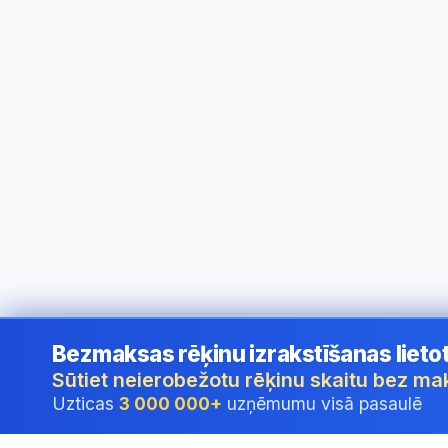
Bezmaksas rēķinu izrakstīšanas lieto
©
2026
i24 Limited. All rights reserved.
•
Uzņēmumiem Latv
Sūtiet neierobežotu rēķinu skaitu bez m
Uzticas
3 000 000+
uzņēmumu visā pasaulē