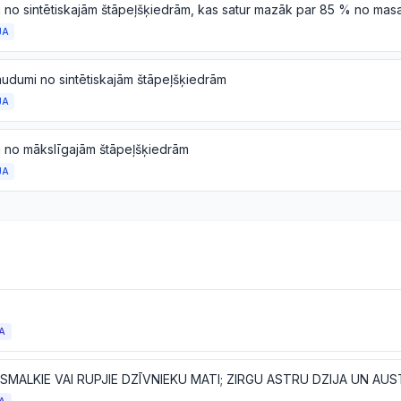
JA
audumi no sintētiskajām štāpeļšķiedrām
JA
 no mākslīgajām štāpeļšķiedrām
JA
A
 SMALKIE VAI RUPJIE DZĪVNIEKU MATI; ZIRGU ASTRU DZIJA UN A