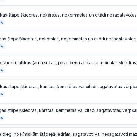
JA
JA
 šķiedru atlikas (arī atsukas, pavedienu atlikas un irdinātas šķiedras
JA
skās štāpeļšķiedras, kārstas, ķemmētas vai citādi sagatavotas vērpš
JA
gās štāpeļšķiedras, kārstas, ķemmētas vai citādi sagatavotas vērpša
JA