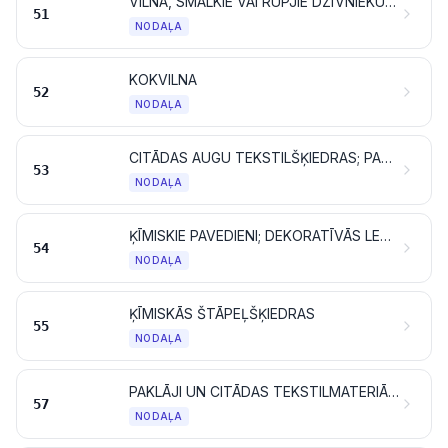
VILNA, SMALKIE VAI RUPJIE DZĪVNIEKU MATI; ZIRGU ASTRU DZIJA UN AUSTS AUDUMS
51
NODAĻA
KOKVILNA
52
NODAĻA
CITĀDAS AUGU TEKSTILŠĶIEDRAS; PAPĪRA PAVEDIENI UN AUDUMI NO PAPĪRA PAVEDIENIEM
53
NODAĻA
ĶĪMISKIE PAVEDIENI; DEKORATĪVĀS LENTES UN TAMLĪDZĪGI ĶĪMISKIE TEKSTILMATERIĀLI
54
NODAĻA
ĶĪMISKĀS ŠTĀPEĻŠĶIEDRAS
55
NODAĻA
PAKLĀJI UN CITĀDAS TEKSTILMATERIĀLU GRĪDSEGAS
57
NODAĻA