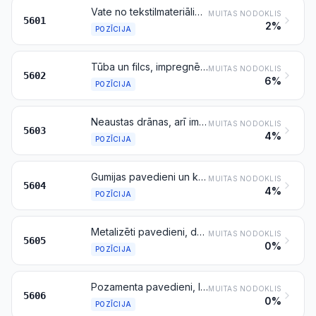
Vate no tekstilmateriāliem un izstrādājumi no tās; tekstilšķiedras, ne garākas par 5 mm (pūkas), tekstilputekļi un mezgliņi
MUITAS NODOKLIS
5601
2%
POZĪCIJA
Tūba un filcs, impregnēts vai neimpregnēts, ar pārklājumu vai bez tā, laminēts vai nelaminēts
MUITAS NODOKLIS
5602
6%
POZĪCIJA
Neaustas drānas, arī impregnētas, arī apvalkotas, ar pārklājumu vai bez tā, arī laminētas
MUITAS NODOKLIS
5603
4%
POZĪCIJA
Gumijas pavedieni un kordi, ar tekstilmateriālu pārklājumu; tekstilpavedieni, lentes un tamlīdzīgi pozīcijas 5404 vai 5405 izstrādājumi, impregnēti, apvalkoti, ar pārklājumu vai caurslāņoti ar gumiju vai plastmasām
MUITAS NODOKLIS
5604
4%
POZĪCIJA
Metalizēti pavedieni, dekoratīvi vai nedekoratīvi, derīgi kā tekstilpavedieni, lentes vai tamlīdzīgi izstrādājumi, kas iekļauti pozīcijā 5404 vai 5405, kombinēti ar metāla pavedienu, lentes vai pūdera veidā vai pārklāti ar metālu
MUITAS NODOKLIS
5605
0%
POZĪCIJA
Pozamenta pavedieni, lentes un tamlīdzīgi izstrādājumi, kas iekļauti pozīcijā 5404 vai 5405, dekoratīvie pavedieni (izņemot pozīcijā 5605 minētos un dekoratīvos pavedienus no zirgu astriem); šenilpavedieni (arī šenilpavedieni no pūkām); cilpainie pavedieni
MUITAS NODOKLIS
5606
0%
POZĪCIJA