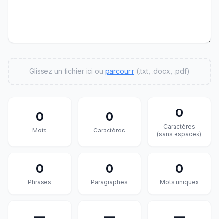
Glissez un fichier ici ou
parcourir
(.txt, .docx, .pdf)
0
0
0
Caractères
Mots
Caractères
(sans espaces)
0
0
0
Phrases
Paragraphes
Mots uniques
—
—
—