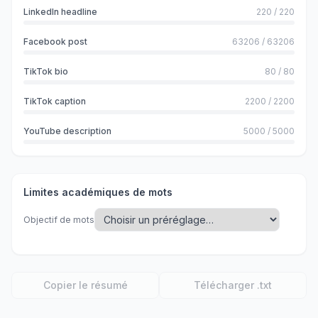
LinkedIn headline
220
/
220
Facebook post
63206
/
63206
TikTok bio
80
/
80
TikTok caption
2200
/
2200
YouTube description
5000
/
5000
Limites académiques de mots
Objectif de mots
Copier le résumé
Télécharger .txt