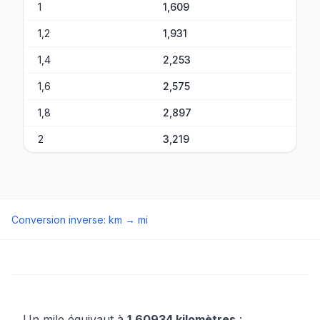
1
1,609
1,2
1,931
1,4
2,253
1,6
2,575
1,8
2,897
2
3,219
Conversion inverse
:
km
→
mi
Un mile équivaut à
1,60934 kilomètres
: