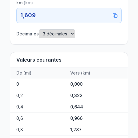
km
(
km
)
1,609
Décimales
Valeurs courantes
De
(
mi
)
Vers
(
km
)
0
0,000
0,2
0,322
0,4
0,644
0,6
0,966
0,8
1,287