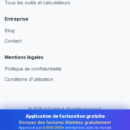
Tous les outils et calculateurs
Entreprise
Blog
Contact
Mentions légales
Politique de confidentialité
Conditions d'utilisation
©
2026
i24 Limited. All rights reserved.
Au service des entreprises au Luxembourg
Application de facturation gratuite
Envoyez des factures illimitées gratuitement
Changer de pays :
Luxembourg
Approuvé par
3 000 000+
entreprises dans le monde