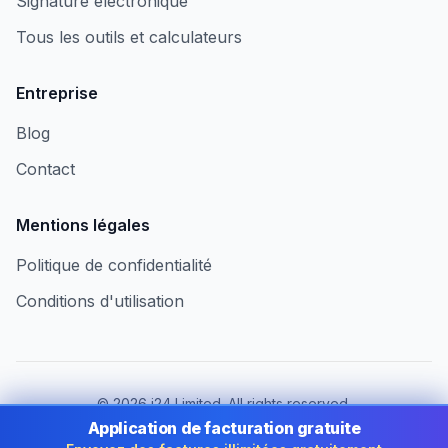
Signature électronique
Tous les outils et calculateurs
Entreprise
Blog
Contact
Mentions légales
Politique de confidentialité
Conditions d'utilisation
©
2026
i24 Limited. All rights reserved.
Au service des entreprises au Luxembourg
Application de facturation gratuite