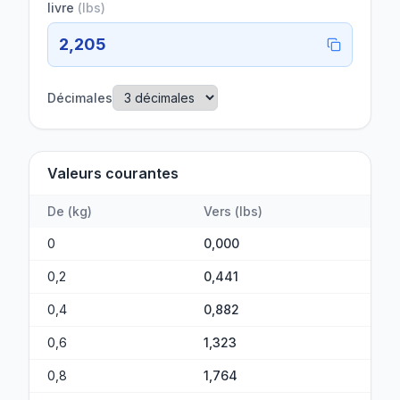
livre
(
lbs
)
2,205
Décimales
Valeurs courantes
De
(
kg
)
Vers
(
lbs
)
0
0,000
0,2
0,441
0,4
0,882
0,6
1,323
0,8
1,764