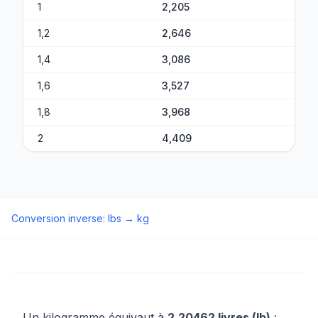
1
2,205
1,2
2,646
1,4
3,086
1,6
3,527
1,8
3,968
2
4,409
Conversion inverse
:
lbs
→
kg
Un kilogramme équivaut à
2,20462 livres (lb)
: