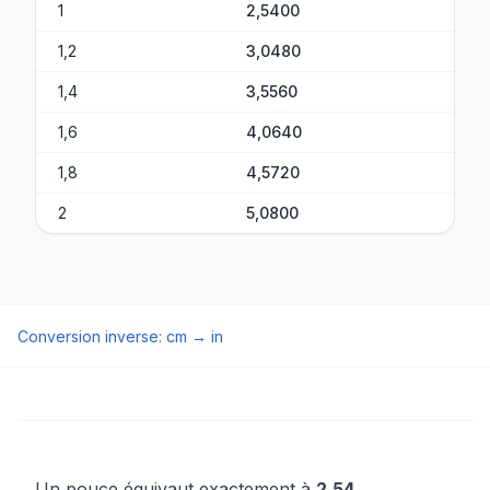
1
2,5400
1,2
3,0480
1,4
3,5560
1,6
4,0640
1,8
4,5720
2
5,0800
Conversion inverse
:
cm
→
in
Un pouce équivaut exactement à
2,54