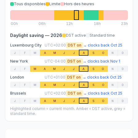
Tous disponibles
Limite
Hors des heures
00
h
06
h
12
h
18
h
23h
Daylight saving —
2026
DST active
Standard time
Luxembourg City
UTC+02:00
DST on
→
clocks back
Oct 25
J
F
M
A
M
J
J
A
S
O
N
D
New York
UTC-04:00
DST on
→
clocks back
Nov 1
J
F
M
A
M
J
J
A
S
O
N
D
London
UTC+01:00
DST on
→
clocks back
Oct 25
J
F
M
A
M
J
J
A
S
O
N
D
Brussels
UTC+02:00
DST on
→
clocks back
Oct 25
J
F
M
A
M
J
J
A
S
O
N
D
Highlighted column = current month. Amber = DST active, grey =
standard time.