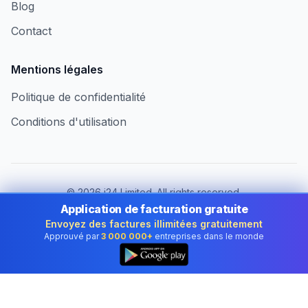
Blog
Contact
Mentions légales
Politique de confidentialité
Conditions d'utilisation
©
2026
i24 Limited. All rights reserved.
Au service des entreprises au Luxembourg
Application de facturation gratuite
Envoyez des factures illimitées gratuitement
Changer de pays :
Luxembourg
Approuvé par
3 000 000+
entreprises dans le monde