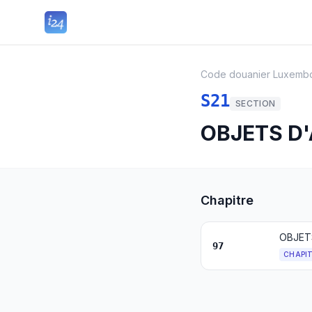
Code douanier Luxemb
S21
SECTION
OBJETS D'
Chapitre
OBJET
97
CHAPI