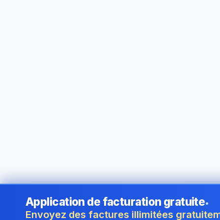
Application de facturation gratuite
•
©
2026
i24 Limited. All rights reserved.
•
Au service des en
Envoyez des factures illimitées gratuite