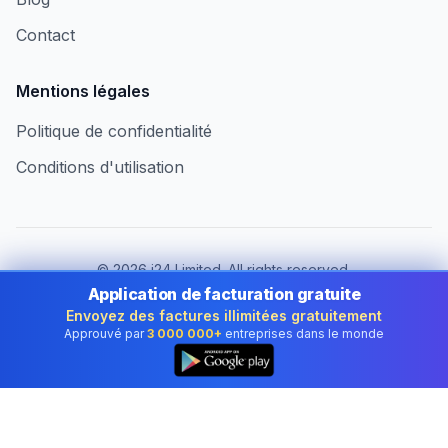
Contact
Mentions légales
Politique de confidentialité
Conditions d'utilisation
©
2026
i24 Limited. All rights reserved.
Au service des entreprises au Luxembourg
Application de facturation gratuite
Envoyez des factures illimitées gratuitement
Changer de pays :
Luxembourg
Approuvé par
3 000 000+
entreprises dans le monde