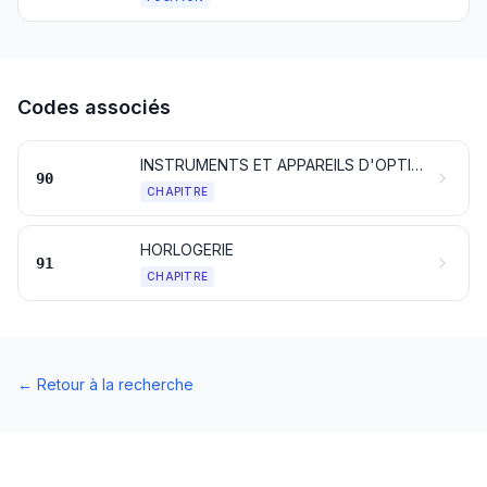
Codes associés
INSTRUMENTS ET APPAREILS D'OPTIQUE, DE PHOTOGRAPHIE OU DE CINÉMATOGRAPHIE, DE MESURE, DE CONTRÔLE OU DE PRÉCISION; INSTRUMENTS ET APPAREILS MÉDICO-CHIRURGICAUX; PARTIES ET ACCESSOIRES DE CES INSTRUMENTS OU APPAREILS
90
CHAPITRE
HORLOGERIE
91
CHAPITRE
←
Retour à la recherche