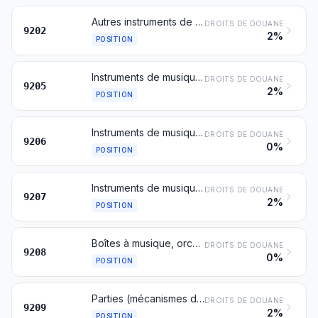
Autres instruments de musique à cordes (guitares, violons, harpes, par exemple)
DROITS DE DOUANE
9202
2%
POSITION
Instruments de musique à vent (orgues à tuyaux et à clavier, accordéons, clarinettes, trompettes, cornemuses, par exemple), autres que les orchestrions et les orgues de Barbarie
DROITS DE DOUANE
9205
2%
POSITION
Instruments de musique à percussion (tambours, caisses, xylophones, cymbales, castagnettes, maracas, par exemple)
DROITS DE DOUANE
9206
0%
POSITION
Instruments de musique dont le son est produit ou doit être amplifié par des moyens électriques (orgues, guitares, accordéons, par exemple)
DROITS DE DOUANE
9207
2%
POSITION
Boîtes à musique, orchestrions, orgues de Barbarie, oiseaux chanteurs, scies musicales et autres instruments de musique non repris dans une autre position du présent chapitre; appeaux de tous types, sifflets, cornes d'appel et autres instruments d'appel ou de signalisation à bouche
DROITS DE DOUANE
9208
0%
POSITION
Parties (mécanismes de boîtes à musique, par exemple) et accessoires (cartes, disques et rouleaux pour appareils à jouer mécaniquement, par exemple) d'instruments de musique; métronomes et diapasons de tous types
DROITS DE DOUANE
9209
2%
POSITION