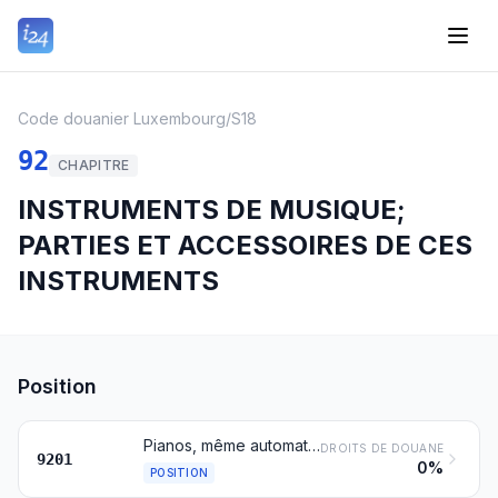
Code douanier Luxembourg
/
S18
92
CHAPITRE
INSTRUMENTS DE MUSIQUE;
PARTIES ET ACCESSOIRES DE CES
INSTRUMENTS
Position
Pianos, même automatiques; clavecins et autres instruments à cordes à clavier
DROITS DE DOUANE
9201
0%
POSITION