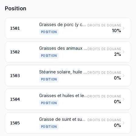
Position
Graisses de porc (y compris le saindoux) et graisses de volailles, autres que celles du no 0209 ou du no 1503
DROITS DE DOUANE
1501
10%
POSITION
Graisses des animaux des espèces bovine, ovine ou caprine, autres que celles du no 1503
DROITS DE DOUANE
1502
2%
POSITION
Stéarine solaire, huile de saindoux, oléostéarine, oléomargarine et huile de suif, non émulsionnées, ni mélangées ni autrement préparées
DROITS DE DOUANE
1503
0%
POSITION
Graisses et huiles et leurs fractions, de poissons ou de mammifères marins, même raffinées, mais non chimiquement modifiées
DROITS DE DOUANE
1504
0%
POSITION
Graisse de suint et substances grasses dérivées, y compris la lanoline
DROITS DE DOUANE
1505
0%
POSITION