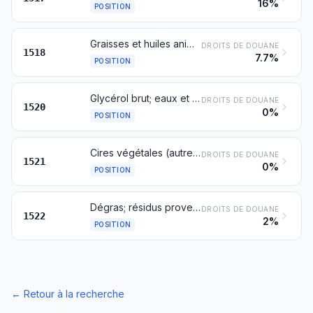
16%
POSITION
Graisses et huiles animales, végétales ou d’origine microbienne et leurs fractions, cuites, oxydées, déshydratées, sulfurées, soufflées, standolisées ou autrement modifiées chimiquement, à l'exclusion de celles du no 1516; mélanges ou préparations non alimentaires de graisses ou d'huiles animales, végétales ou d’origine microbienne ou de fractions de différentes graisses ou huiles du présent chapitre, non dénommés ni compris ailleurs
DROITS DE DOUANE
1518
7.7%
POSITION
Glycérol brut; eaux et lessives glycérineuses
DROITS DE DOUANE
1520
0%
POSITION
Cires végétales (autres que les triglycérides), cires d'abeilles ou d'autres insectes et spermaceti, même raffinés ou colorés
DROITS DE DOUANE
1521
0%
POSITION
Dégras; résidus provenant du traitement des corps gras ou des cires animales ou végétales
DROITS DE DOUANE
1522
2%
POSITION
←
Retour à la recherche