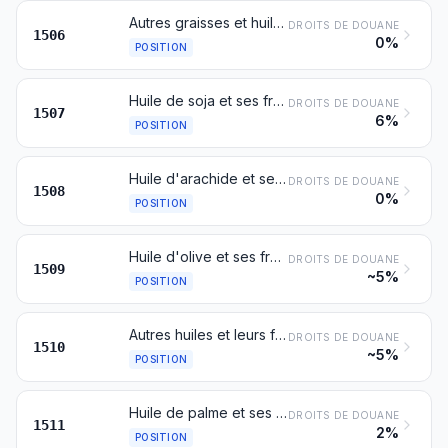
Autres graisses et huiles animales et leurs fractions, même raffinées, mais non chimiquement modifiées
DROITS DE DOUANE
1506
0%
POSITION
Huile de soja et ses fractions, même raffinées, mais non chimiquement modifiées
DROITS DE DOUANE
1507
6%
POSITION
Huile d'arachide et ses fractions, même raffinées, mais non chimiquement modifiées
DROITS DE DOUANE
1508
0%
POSITION
Huile d'olive et ses fractions, même raffinées, mais non chimiquement modifiées
DROITS DE DOUANE
1509
~5%
POSITION
Autres huiles et leurs fractions, obtenues exclusivement à partir d'olives, même raffinées, mais non chimiquement modifiées et mélanges de ces huiles ou fractions avec des huiles ou fractions du no 1509
DROITS DE DOUANE
1510
~5%
POSITION
Huile de palme et ses fractions, même raffinées, mais non chimiquement modifiées
DROITS DE DOUANE
1511
2%
POSITION