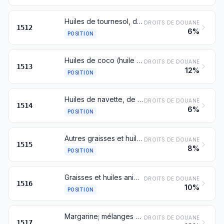
Huiles de tournesol, de carthame ou de coton et leurs fractions, même raffinées, mais non chimiquement modifiées
DROITS DE DOUANE
1512
6%
POSITION
Huiles de coco (huile de coprah), de palmiste ou de babassu et leurs fractions, même raffinées, mais non chimiquement modifiées
DROITS DE DOUANE
1513
12%
POSITION
Huiles de navette, de colza ou de moutarde et leurs fractions, même raffinées, mais non chimiquement modifiées
DROITS DE DOUANE
1514
6%
POSITION
Autres graisses et huiles végétales ou d’origine microbienne (y compris l'huile de jojoba) et leurs fractions, fixes, même raffinées, mais non chimiquement modifié
DROITS DE DOUANE
1515
8%
POSITION
Graisses et huiles animales, végétales ou d’origine microbienne et leurs fractions, partiellement ou totalement hydrogénées, interestérifiées, réestérifiées ou élaïdinisées, même raffinées, mais non autrement préparées
DROITS DE DOUANE
1516
10%
POSITION
Margarine; mélanges ou préparations alimentaires de graisses ou d'huiles animales, végétales ou d’origine microbienne ou de fractions de différentes graisses ou huiles du présent chapitre, autres que les graisses et huiles alimentaires et leurs fractions du no 1516
DROITS DE DOUANE
1517