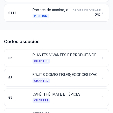
Racines de manioc, d'arrow-root ou de salep, topinambours, patates douces et racines et tubercules similaires à haute teneur en fécule ou en inuline, frais, réfrigérés, congelés ou séchés, même débités en morceaux ou agglomérés sous forme de pellets; moelle de sagoutier
DROITS DE DOUANE
0714
2%
POSITION
Codes associés
PLANTES VIVANTES ET PRODUITS DE LA FLORICULTURE
06
CHAPITRE
FRUITS COMESTIBLES; ÉCORCES D'AGRUMES OU DE MELONS
08
CHAPITRE
CAFÉ, THÉ, MATÉ ET ÉPICES
09
CHAPITRE