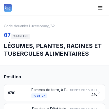
Code douanier Luxembourg
/
S2
07
CHAPITRE
LÉGUMES, PLANTES, RACINES ET
TUBERCULES ALIMENTAIRES
Position
Pommes de terre, à l'état frais ou réfrigéré
DROITS DE DOUANE
0701
4%
POSITION
Tomates, à l'état frais ou réfrigéré