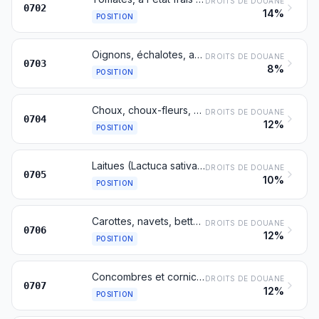
DROITS DE DOUANE
0702
14%
POSITION
Oignons, échalotes, aulx, poireaux et autres légumes alliacés, à l'état frais ou réfrigéré
DROITS DE DOUANE
0703
8%
POSITION
Choux, choux-fleurs, choux frisés, choux-raves et produits comestibles similaires du genre Brassica, à l'état frais ou réfrigéré
DROITS DE DOUANE
0704
12%
POSITION
Laitues (Lactuca sativa) et chicorées (Cichorium spp.), à l'état frais ou réfrigéré
DROITS DE DOUANE
0705
10%
POSITION
Carottes, navets, betteraves à salade, salsifis, céleris-raves, radis et racines comestibles similaires, à l'état frais ou réfrigéré
DROITS DE DOUANE
0706
12%
POSITION
Concombres et cornichons, à l'état frais ou réfrigéré
DROITS DE DOUANE
0707
12%
POSITION