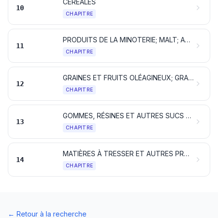
CÉRÉALES
10
CHAPITRE
PRODUITS DE LA MINOTERIE; MALT; AMIDONS ET FÉCULES; INULINE; GLUTEN DE FROMENT
11
CHAPITRE
GRAINES ET FRUITS OLÉAGINEUX; GRAINES, SEMENCES ET FRUITS DIVERS; PLANTES INDUSTRIELLES OU MÉDICINALES; PAILLES ET FOURRAGES
12
CHAPITRE
GOMMES, RÉSINES ET AUTRES SUCS ET EXTRAITS VÉGÉTAUX
13
CHAPITRE
MATIÈRES À TRESSER ET AUTRES PRODUITS D'ORIGINE VÉGÉTALE, NON DÉNOMMÉS NI COMPRIS AILLEURS
14
CHAPITRE
←
Retour à la recherche