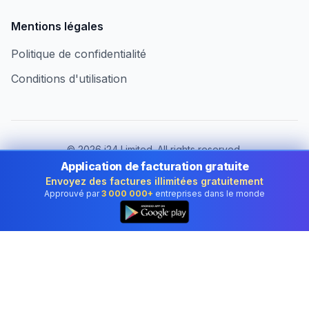
Mentions légales
Politique de confidentialité
Conditions d'utilisation
©
2026
i24 Limited. All rights reserved.
Au service des entreprises au Luxembourg
Application de facturation gratuite
Envoyez des factures illimitées gratuitement
Changer de pays :
Luxembourg
Approuvé par
3 000 000+
entreprises dans le monde