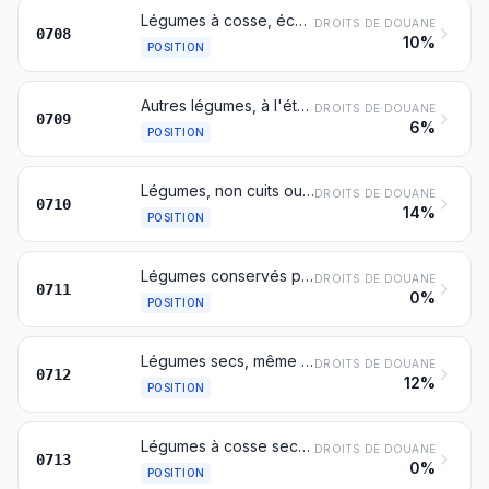
Légumes à cosse, écossés ou non, à l'état frais ou réfrigéré
DROITS DE DOUANE
0708
10%
POSITION
Autres légumes, à l'état frais ou réfrigéré
DROITS DE DOUANE
0709
6%
POSITION
Légumes, non cuits ou cuits à l'eau ou à la vapeur, congelés
DROITS DE DOUANE
0710
14%
POSITION
Légumes conservés provisoirement, mais impropres, en l’état, à l’alimentation
DROITS DE DOUANE
0711
0%
POSITION
Légumes secs, même coupés en morceaux ou en tranches ou bien broyés ou pulvérisés, mais non autrement préparés
DROITS DE DOUANE
0712
12%
POSITION
Légumes à cosse secs, écossés, même décortiqués ou cassés
DROITS DE DOUANE
0713
0%
POSITION