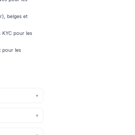
), belges et
s KYC pour les
 pour les
▾
▾