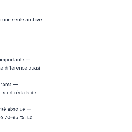
n une seule archive
t importante —
e différence quasi
urants —
s sont réduits de
orité absolue —
 de 70–85 %. Le