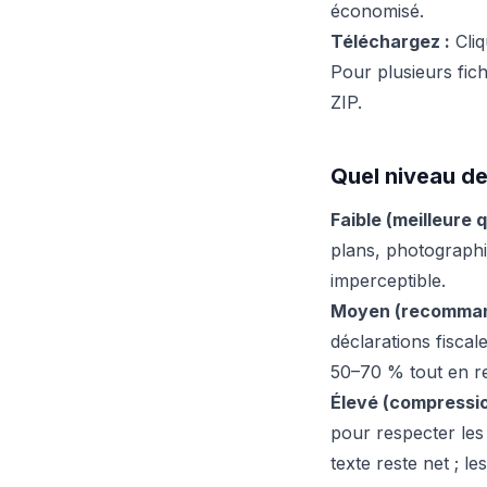
économisé.
Téléchargez :
Cliq
Pour plusieurs fic
ZIP.
Quel niveau de
Faible (meilleure q
plans, photographi
imperceptible.
Moyen (recomman
déclarations fiscal
50–70 % tout en res
Élevé (compressio
pour respecter les 
texte reste net ; l