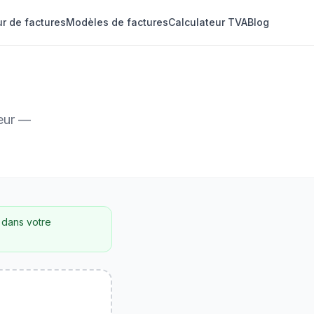
r de factures
Modèles de factures
Calculateur TVA
Blog
teur —
 dans votre