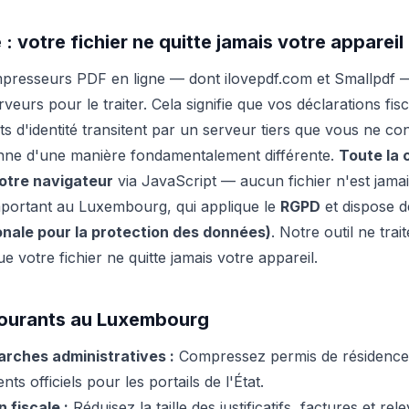
 : votre fichier ne quitte jamais votre appareil
mpresseurs PDF en ligne — dont ilovepdf.com et Smallpdf 
rveurs pour le traiter. Cela signifie que vos déclarations fis
s d'identité transitent par un serveur tiers que vous ne co
onne d'une manière fondamentalement différente.
Toute la
otre navigateur
via JavaScript — aucun fichier n'est jamai
mportant au Luxembourg, qui applique le
RGPD
et dispose 
nale pour la protection des données)
. Notre outil ne tr
e votre fichier ne quitte jamais votre appareil.
ourants au Luxembourg
arches administratives :
Compressez permis de résidence, j
ts officiels pour les portails de l'État.
 fiscale :
Réduisez la taille des justificatifs, factures et rel