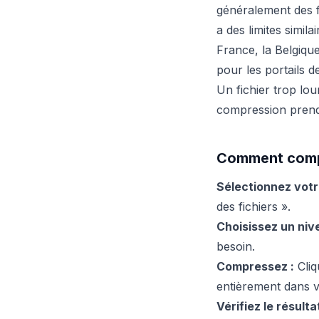
généralement des f
a des limites simil
France, la Belgiq
pour les portails d
Un fichier trop lo
compression prend
Comment compr
Sélectionnez votre
des fichiers ».
Choisissez un niv
besoin.
Compressez :
Cliq
entièrement dans v
Vérifiez le résultat