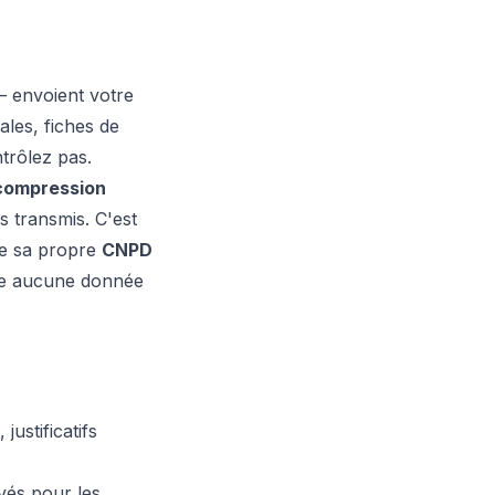
— envoient votre
cales, fiches de
ntrôlez pas.
 compression
s transmis. C'est
de sa propre
CNPD
aite aucune donnée
ustificatifs
evés pour les