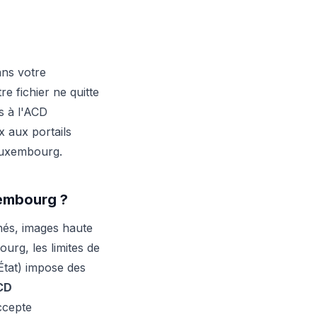
ans votre
e fichier ne quitte
s à l'ACD
x aux portails
 Luxembourg.
xembourg ?
és, images haute
urg, les limites de
l'État) impose des
CD
ccepte